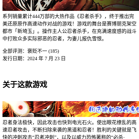
系列销量累计444万部的大热作品《忍者杀手》，终于推出完
美还原原作高速动作对战的游戏！游戏的舞台是赛博朋克架空
都市「新埼玉」。操作主人公忍者杀手，在充满速度感的战斗
中打败众多实际邪恶的忍者，为妻儿报仇雪恨。
全部评测：
褒贬不一 (185)
发行日期：2024 年 7 月 23 日
关于这款游戏
忍者身法极快，因此攻击也快到电光石火。使出眼花缭乱的高
速忍者攻击，不断扫除来袭的黑道和忍者！胜利的关键就是飞
快的冲刺攻击“忍者冲刺”，以及以威力恐怖著称的“必杀·