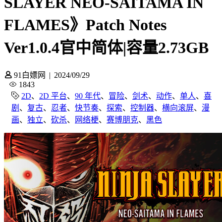
SLAYER NEO-SAITAMA IN
FLAMES》Patch Notes
Ver1.0.4官中简体|容量2.73GB
91白嫖网
|
2024/09/29
1843
2D
、
2D 平台
、
90 年代
、
冒险
、
剑术
、
动作
、
单人
、
喜
剧
、
复古
、
忍者
、
快节奏
、
探索
、
控制器
、
横向滚屏
、
漫
画
、
独立
、
砍杀
、
网络梗
、
赛博朋克
、
黑色