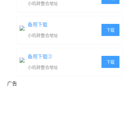
小叽转整合地址
卡车）
完全改变操作特性的车辆可互换犁系统，
备用下载
下载
小叽转整合地址
先进的天气系统，昼夜系统，
3 种游戏模式：线性升级、开放世界和 RPG，适合
备用下载②
下载
好奇的玩家！
小叽转整合地址
广告