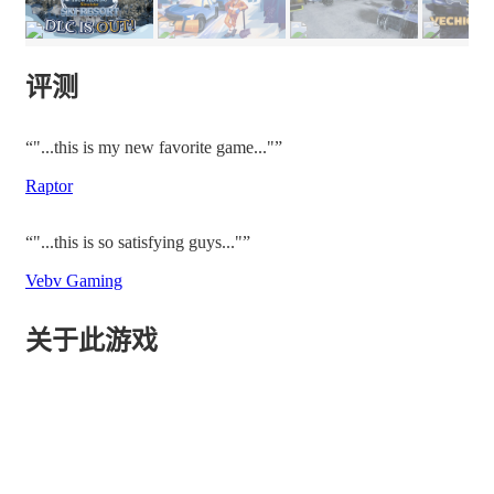
评测
“"...this is my new favorite game..."”
Raptor
“"...this is so satisfying guys..."”
Vebv Gaming
关于此游戏