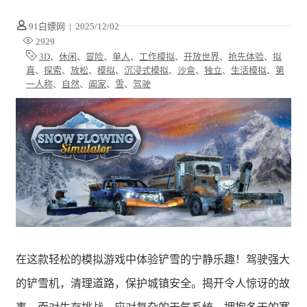
91白嫖网
|
2025/12/02
2929
3D
、
休闲
、
冒险
、
单人
、
工作模拟
、
开放世界
、
抢先体验
、
拟
真
、
探索
、
放松
、
模拟
、
沉浸式模拟
、
沙盒
、
独立
、
生活模拟
、
第
一人称
、
自然
、
阖家
、
雪
、
驾驶
在这款轻松的模拟游戏中体验铲雪的宁静乐趣！驾驶强大
的铲雪机，清理道路，保护城镇安全。揭开令人惊讶的故