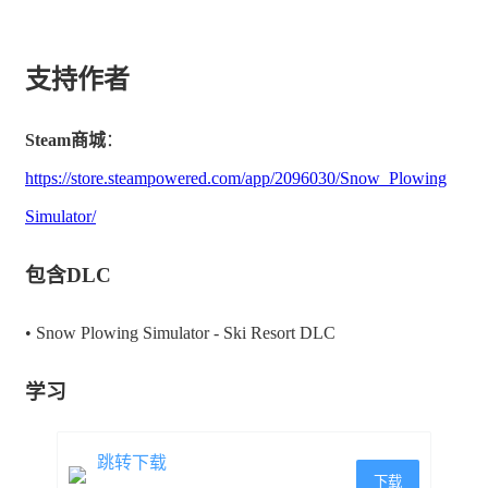
永远努力工作。满意的客户不仅可以付给您额外的钱，而
且还会将您推荐给他的朋友。没有什么比良好的人脉更能
支持作者
促进业务发展的了。
特点：
Steam商城
：
https://store.steampowered.com/app/2096030/Snow_Plowing
要通过的几十个不同级别，包括物业、停车场、小
Simulator/
巷、道路、
包含DLC
一个开放的世界，有一个小山城和多变的山地地
形，有许多狭窄而陡峭的山路，
• Snow Plowing Simulator - Ski Resort DLC
十几种不同的手动除雪工具，具有不同的工作效率
学习
和操作系统，
跳转下载
用于更高要求任务的各种车辆（拖拉机、皮卡车、
下载