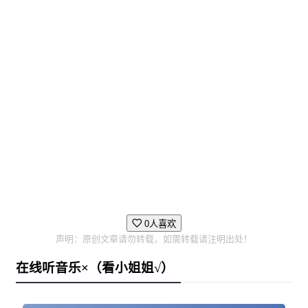
每个城镇都有它的秘密。但只有最细心和好奇的玩家才能
了解我们社区的神秘历史......
0人喜欢
声明：原创文章请勿转载，如需转载请注明出处！
在线听音乐×（看小姐姐√）