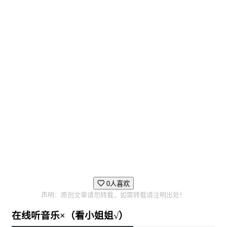
曲，几乎不可能找到回家的路。
挑战是巨大的，但命运为人类留下了最后一个堡垒 -
YAMATO空间站。
YAMATO是唯一能够发射宇宙飞船，探索UNSPACE奥秘
的结构。这是最后的希望，一个扭曲现实和来自另一个世
界的怪物的迷宫，其中GRID似乎是唯一能够驾驶CROW
的人——一艘与YAMATO产生共鸣的宇宙飞船，即使在
最深的UNSPACE也能追踪回家的路。
GRID由一个名叫Sarah的AI陪同，她拥有欢快友好的个
0人喜欢
性，一起在UNSPACE探险，途中遇到各种人和“实体”。
声明：原创文章请勿转载，如需转载请注明出处！
GRID的任务很明确：通过UNSPACE开辟一条路线，引导
在线听音乐×（看小姐姐√）
人类前往新的家园。