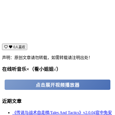
答是/否
2. “故事里有出现‘狗’吗？” 输入关键字/词，只要是意思相近的
词都会显示出来哟！
3. 陷入僵局了怎么办？没事，可以使用蘑菇币，直接显示指定
词语。
0人喜欢
声明：原创文章请勿转载，如需转载请注明出处！
在线听音乐×（看小姐姐√）
点击展开视频播放器
近期文章
《传说与战术自走棋/Tales And Tactics》v2.0.04官中免安