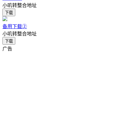
小叽转整合地址
下载
备用下载②
小叽转整合地址
下载
广告
作为一款可以单人游玩的海龟汤，玩家有多种方法来猜测并逐
步还原故事的全貌。
1. “故事里有人死吗？” 向主持人直接提问！但主持人只会回