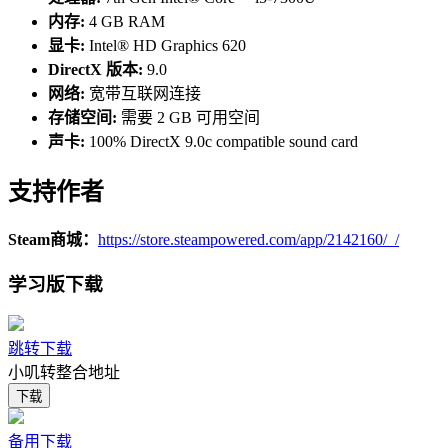
内存:
4 GB RAM
显卡:
Intel® HD Graphics 620
DirectX 版本:
9.0
网络:
宽带互联网连接
存储空间:
需要 2 GB 可用空间
声卡:
100% DirectX 9.0c compatible sound card
支持作者
Steam商城：
https://store.steampowered.com/app/2142160/_/
学习版下载
《海龟蘑菇汤》故事以悬疑、犯罪、黑暗风格居多，也有一些
欢乐的故事。但不会有恶心、重口、引人不适的情节。胆小的
跳转下载
朋友也不用担心，我们准备了跳过恐怖故事的功能。
小叽转整合地址
下载
备用下载