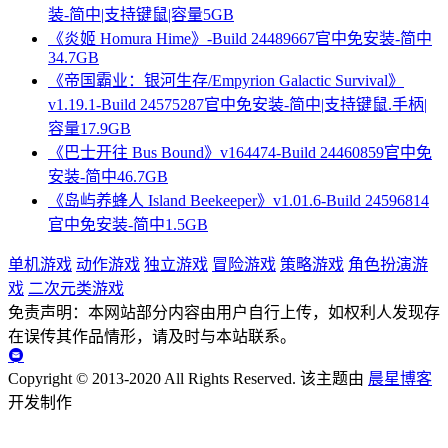
装-简中|支持键鼠|容量5GB
《炎姬 Homura Hime》-Build 24489667官中免安装-简中
34.7GB
《帝国霸业：银河生存/Empyrion Galactic Survival》
v1.19.1-Build 24575287官中免安装-简中|支持键鼠.手柄|
容量17.9GB
《巴士开往 Bus Bound》v164474-Build 24460859官中免
安装-简中46.7GB
《岛屿养蜂人 Island Beekeeper》v1.01.6-Build 24596814
官中免安装-简中1.5GB
单机游戏
动作游戏
独立游戏
冒险游戏
策略游戏
角色扮演游
戏
二次元类游戏
免责声明：本网站部分内容由用户自行上传，如权利人发现存
在误传其作品情形，请及时与本站联系。
Copyright © 2013-2020 All Rights Reserved.
该主题由
晨星博客
开发制作
与此同时，随着真相的揭露，游戏会以漫画的形式逐步还原故
事的场景。随着画面的不断补完，呈现出的内容是否和你想象