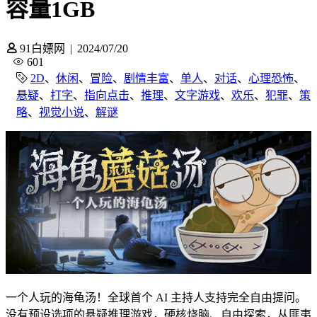
容量1GB
91白嫖网
|
2024/07/20
601
2D
、
休闲
、
冒险
、
剧情丰富
、
单人
、
对话
、
心理恐怖
、
悬疑
、
打字
、
指向点击
、
推理
、
文字游戏
、
欢乐
、
犯罪
、
策
略
、
视觉小说
、
解谜
一个人玩的海龟汤！全球首个 AI 主持人支持完全自由提问。
没有预设选项的悬疑推理游戏，硬核烧脑、自由探索，从匪夷