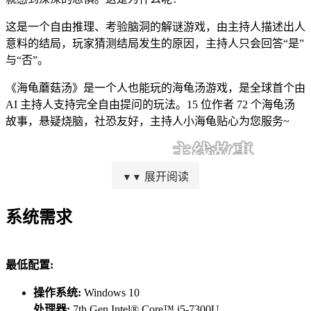
这是一个自由推理、考验脑洞的解谜游戏，由主持人描述出人
意料的结局，玩家猜测结局发生的原因，主持人只会回答“是”
与“否”。
《海龟蘑菇汤》是一个人也能玩的海龟汤游戏，是全球首个由
AI 主持人支持完全自由提问的玩法。15 位作者 72 个海龟汤
故事，悬疑烧脑，社恐友好，主持人小海龟贴心为您服务~
展开阅读
▼▼
少女被困地下商场，身边只有一具尸体和大量海龟汤。你能否
帮她走出循环？重重反转非线性叙事，探索隐藏在海龟汤背后
系统需求
的主线故事！
最低配置:
操作系统:
Windows 10
处理器:
7th Gen Intel® Core™ i5-7300U