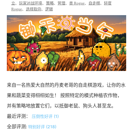
立
、
玩家对战环境
、
策略
、
管理
、
类 Rogue
、
自走棋
、
轻度
Rogue
、
选择取向
、
逻辑
来自一名热爱大自然的丹麦老哥的自走棋游戏，让你的水
果和蔬菜变得栩栩如生！ 按照特定的模式种植农作物，
并有策略地放置它们，以抵御老鼠、狗头人甚至龙。
最近评测：
压倒性好评 (1)
全部评测:
特别好评 (218)