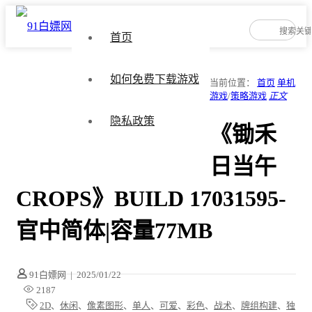
首页
如何免费下载游戏
当前位置：
首页
单机
游戏
/
策略游戏
正文
隐私政策
《锄禾
日当午
CROPS》BUILD 17031595-
官中简体|容量77MB
91白嫖网
|
2025/01/22
2187
2D
、
休闲
、
像素图形
、
单人
、
可爱
、
彩色
、
战术
、
牌组构建
、
独