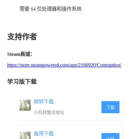
需要 64 位处理器和操作系统
支持作者
非英语语言目前在游戏中使用谷歌翻译进行翻译，我们认
Steam商城：
为这不是最佳的（本段是为了让您在购买前了解游戏内翻
https://store.steampowered.com/app/2166920/Contraption/
译的质量），但我们希望让大多数人都能使用该游戏 发
布时可能的玩家。 我们的计划是利用销售资金在发布后
学习版下载
投资于更高质量的本地化，此商店页面描述的其余部分是
跳转下载
我们目标的高质量本地化的示例。
下载
小叽转整合地址
如果您觉得感兴趣，请支持我们，把Contraption船长的巧
克力工厂添加到您的愿望清单中，并关注商店页面。这样
备用下载