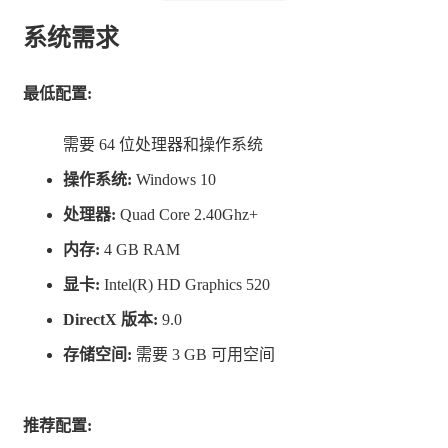
系统需求
最低配置:
需要 64 位处理器和操作系统
操作系统:
Windows 10
创造您的专属挑战，并与您的好友和
处理器:
Quad Core 2.40Ghz+
社区分享
内存:
4 GB RAM
我们将为您提供我们构建游戏所用的编辑器，简单易用，
显卡:
Intel(R) HD Graphics 520
这样您就可以创建专属的自动化挑战。发行时已包含
DirectX 版本:
9.0
Steam Workshop支持，确保您可以轻松与好友和社区分享
存储空间:
需要 3 GB 可用空间
您的挑战。每个关卡都有排行榜，与其他玩家对比您的装
置和解决方案的效率和复杂度。
推荐配置: