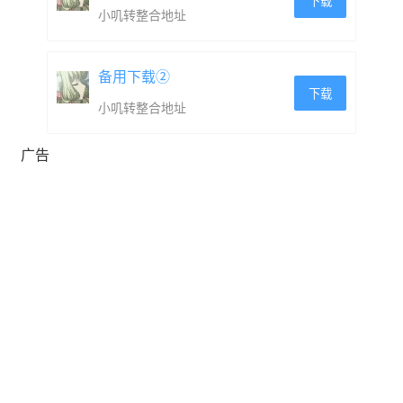
我们就知道您对游戏感兴趣，推动我们朝着发布完整版游
下载
小叽转整合地址
戏更进一步。之后您可以看看演示版，试玩一下，和我们
分享您的看法！
备用下载②
下载
小叽转整合地址
https://store.steampowered.com/app/2166920
广告