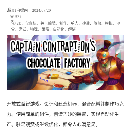
91白嫖网
|
2024/07/20
521
2D
、
仅鼠标
、
关卡编辑
、
制作
、
单人
、
建造
、
旅鼠
、
模拟
、
沙
盒
、
烹饪
、
物理
、
策略
、
自动化
、
解谜
开放式益智游戏。设计和建造机器，混合配料并制作巧克
力。使用简单的组件，创造巧妙的装置，实现自动化生
产。驻足观赏或继续优化，都令人心满意足。