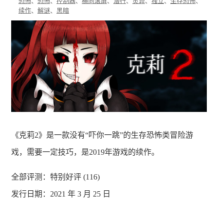
恐怖
、
恐怖
、
控制器
、
横向滚屏
、
潜行
、
灵异
、
独立
、
生存恐怖
、
续作
、
解谜
、
黑暗
《克莉2》是一款没有“吓你一跳”的生存恐怖类冒险游
戏，需要一定技巧，是2019年游戏的续作。
全部评测：
特别好评 (116)
发行日期：2021 年 3 月 25 日