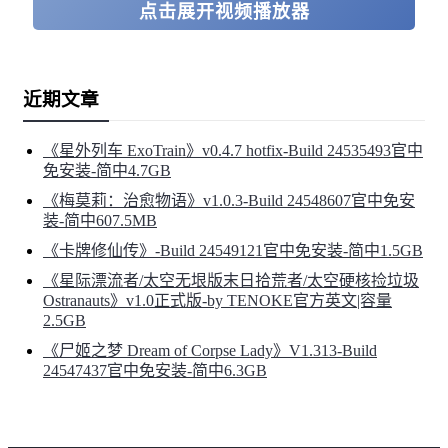
点击展开视频播放器
近期文章
《星外列车 ExoTrain》v0.4.7 hotfix-Build 24535493官中
免安装-简中4.7GB
《梅莫莉：治愈物语》v1.0.3-Build 24548607官中免安
装-简中607.5MB
《卡牌修仙传》-Build 24549121官中免安装-简中1.5GB
《星际漂流者/太空无垠版末日拾荒者/太空硬核捡垃圾
Ostranauts》v1.0正式版-by TENOKE官方英文|容量
2.5GB
《尸姬之梦 Dream of Corpse Lady》V1.313-Build
24547437官中免安装-简中6.3GB