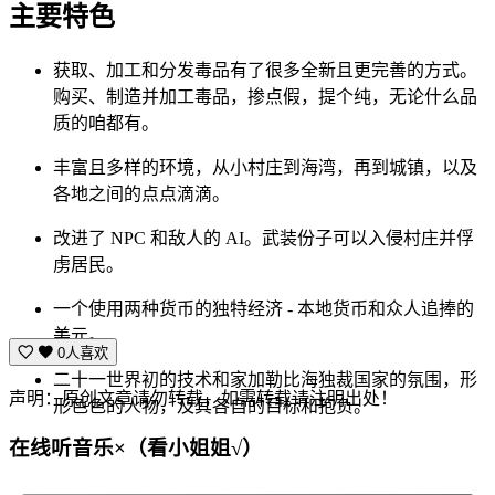
主要特色
获取、加工和分发毒品有了很多全新且更完善的方式。
购买、制造并加工毒品，掺点假，提个纯，无论什么品
质的咱都有。
丰富且多样的环境，从小村庄到海湾，再到城镇，以及
各地之间的点点滴滴。
改进了 NPC 和敌人的 AI。武装份子可以入侵村庄并俘
虏居民。
一个使用两种货币的独特经济 - 本地货币和众人追捧的
美元。
0人喜欢
二十一世界初的技术和家加勒比海独裁国家的氛围，形
声明：原创文章请勿转载，如需转载请注明出处！
形色色的人物，及其各自的目标和抱负。
在线听音乐×（看小姐姐√）