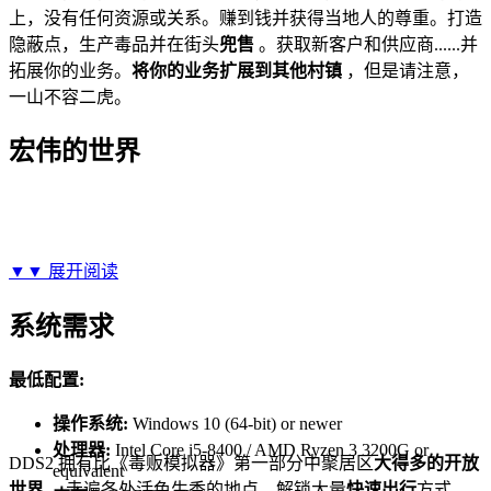
上，没有任何资源或关系。赚到钱并获得当地人的尊重。打造
隐蔽点，生产毒品并在街头
兜售
。获取新客户和供应商......并
拓展你的业务。
将你的业务扩展到其他村镇
，但是请注意，
一山不容二虎。
宏伟的世界
▼▼
展开阅读
系统需求
最低配置:
操作系统:
Windows 10 (64-bit) or newer
处理器:
Intel Core i5-8400 / AMD Ryzen 3 3200G or
DDS2 拥有比《毒贩模拟器》第一部分中聚居区
大得多的开放
equivalent
世界
。走遍各处活色生香的地点。解锁大量
快速出行
方式。