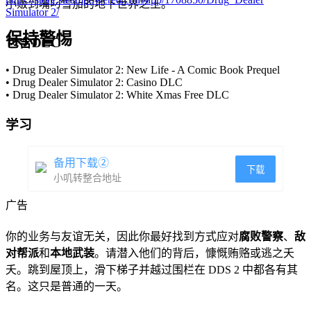
小贩到嘴叼雪茄的地下世界之王。
Simulator 2/
保持警惕
包含DLC
• Drug Dealer Simulator 2: New Life - A Comic Book Prequel
• Drug Dealer Simulator 2: Casino DLC
• Drug Dealer Simulator 2: White Xmas Free DLC
学习
备用下载②
下载
小叽转整合地址
广告
你的业务与友谊无关，因此你最好找到方式应对
腐败警察
、
敌
对帮派
和
本地武装
。请潜入他们的背后，慷慨贿赂或逃之夭
夭。跳到屋顶上，滑下梯子并越过围栏在 DDS 2 中都各有其
名。这只是普通的一天。