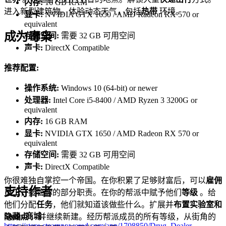
内存:
16 GB RAM
进入新型建筑物。体验动态天气，包括
热带
环境。
显卡:
NVIDIA GTX 1650 / AMD Radeon RX 570 or
equivalent
成为毒枭
存储空间:
需要 32 GB 可用空间
声卡:
DirectX Compatible
推荐配置:
操作系统:
Windows 10 (64-bit) or newer
处理器:
Intel Core i5-8400 / AMD Ryzen 3 3200G or
equivalent
内存:
16 GB RAM
显卡:
NVIDIA GTX 1650 / AMD Radeon RX 570 or
equivalent
存储空间:
需要 32 GB 可用空间
声卡:
DirectX Compatible
你很难独自掌控一个帝国。在你积累了足够财富后，可以
雇佣
支持作者
员工
，接管你的部分职责。在你的帮派中赋予他们
等级
。给
他们分配
任务
，他们就知道该做些什么。扩展并
布置实验室和
Steam商城
：
隐藏点
，并继续新建。经历帮派成员的所有等级，从街角的
https://store.steampowered.com/app/1708850/Drug_Dealer