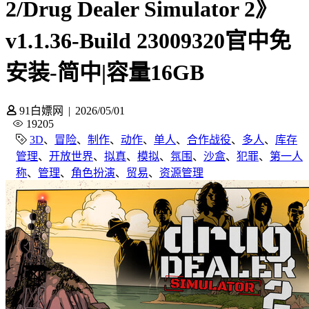
2/Drug Dealer Simulator 2》
v1.1.36-Build 23009320官中免
安装-简中|容量16GB
91白嫖网
|
2026/05/01
19205
3D
、
冒险
、
制作
、
动作
、
单人
、
合作战役
、
多人
、
库存
管理
、
开放世界
、
拟真
、
模拟
、
氛围
、
沙盒
、
犯罪
、
第一人
称
、
管理
、
角色扮演
、
贸易
、
资源管理