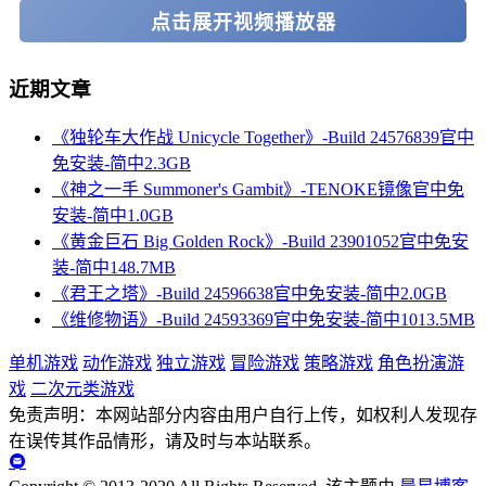
点击展开视频播放器
近期文章
《独轮车大作战 Unicycle Together》-Build 24576839官中
免安装-简中2.3GB
《神之一手 Summoner's Gambit》-TENOKE镜像官中免
安装-简中1.0GB
《黄金巨石 Big Golden Rock》-Build 23901052官中免安
装-简中148.7MB
《君王之塔》-Build 24596638官中免安装-简中2.0GB
《维修物语》-Build 24593369官中免安装-简中1013.5MB
单机游戏
动作游戏
独立游戏
冒险游戏
策略游戏
角色扮演游
戏
二次元类游戏
免责声明：本网站部分内容由用户自行上传，如权利人发现存
在误传其作品情形，请及时与本站联系。