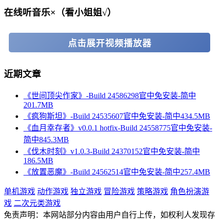
在线听音乐×（看小姐姐√）
点击展开视频播放器
近期文章
《世间顶尖作家》-Build 24586298官中免安装-简中
201.7MB
《疯狗斯坦》-Build 24535607官中免安装-简中434.5MB
《血月幸存者》v0.0.1 hotfix-Build 24558775官中免安装-
简中845.3MB
《伐木时刻》v1.0.3-Build 24370152官中免安装-简中
186.5MB
《放置恶魔》-Build 24562514官中免安装-简中257.4MB
单机游戏
动作游戏
独立游戏
冒险游戏
策略游戏
角色扮演游
戏
二次元类游戏
免责声明：本网站部分内容由用户自行上传，如权利人发现存