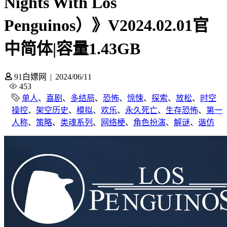
Nights With Los
Penguinos）》V2024.02.01官
中简体|容量1.43GB
91白嫖网
|
2024/06/11
453
单人
、
喜剧
、
多结局
、
恐怖
、
惊悚
、
探索
、
放松
、
时空
操控
、
架空历史
、
模拟
、
欢乐
、
永久死亡
、
生存恐怖
、
第一
人称
、
策略
、
类魂系列
、
网络梗
、
角色扮演
、
解谜
、
谐仿