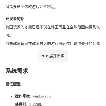
但是要通关这款游戏并不容易。
开发者的话
韩国玩家的才能已经不仅在韩国而且在全球范围内得到认
可。
那些韩国玩家在韩国最大的游戏展玩过后说得最多的话是
什么？
展开阅读
▼▼
尖叫！真正的尖叫！！
系统需求
这款游戏的开发者自信地说
最低配置:
“这款游戏看起来很可爱吧？但是这款游戏是挑战的顶点”
操作系统:
windows 10
还有一个隐藏在内心的词语
处理器:
i5-2550k
“我期待你们的尖叫 :)”