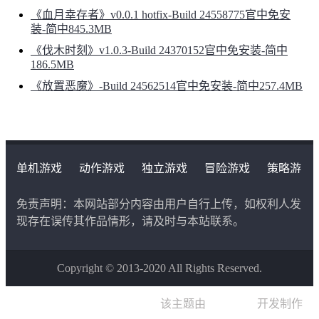
《血月幸存者》v0.0.1 hotfix-Build 24558775官中免安
装-简中845.3MB
《伐木时刻》v1.0.3-Build 24370152官中免安装-简中
186.5MB
《放置恶魔》-Build 24562514官中免安装-简中257.4MB
单机游戏
动作游戏
独立游戏
冒险游戏
策略游
戏
角色扮演游戏
二次元类游戏
免责声明：本网站部分内容由用户自行上传，如权利人发
现存在误传其作品情形，请及时与本站联系。
Copyright © 2013-2020 All Rights Reserved.
该主题由
晨星博客
开发制作