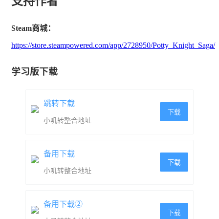
支持作者
太棒了！每个场景都感觉独特而迷人
Steam商城：
容易上手但难以精通
https://store.steampowered.com/app/2728950/Potty_Knight_Saga/
您可以立即享受游戏，而不需要提前的信息。
学习版下载
但是我们需要一些对策来应对它们。
跳转下载
下载
小叽转整合地址
备用下载
下载
小叽转整合地址
备用下载②
下载