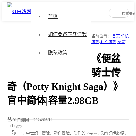
首页
如何免费下载游戏
当前位置：
首页
单机
游戏
/
独立游戏
正文
隐私政策
《便盆
骑士传
奇（Potty Knight Saga）》
官中简体|容量2.98GB
91白嫖网
|
2024/06/11
377
3D
、
中世纪
、
冒险
、
动作冒险
、
动作类 Rogue
、
动作角色扮演
、