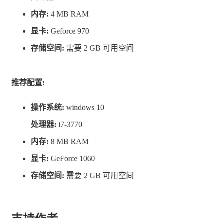
内存:
4 MB RAM
那么这是什么样的游戏呢？
显卡:
Geforce 970
控制很简单，但它是一款非常难的冒险游戏！
存储空间:
需要 2 GB 可用空间
你能战胜这款游戏吗？
推荐配置:
主要特点，总结如下：
操作系统:
windows 10
处理器:
i7-3770
内存:
8 MB RAM
各种敌人和陷阱阻挡着你的道路
显卡:
GeForce 1060
这款游戏的各种陷阱使得游戏更有趣。当然，它也让你尖
存储空间:
需要 2 GB 可用空间
叫
丰富的氛围