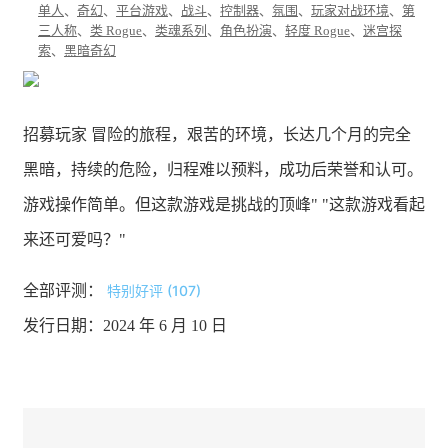
单人
、
奇幻
、
平台游戏
、
战斗
、
控制器
、
氛围
、
玩家对战环境
、
第
三人称
、
类 Rogue
、
类魂系列
、
角色扮演
、
轻度 Rogue
、
迷宫探
索
、
黑暗奇幻
招募玩家 冒险的旅程，艰苦的环境，长达几个月的完全
黑暗，持续的危险，归程难以预料，成功后荣誉和认可。
游戏操作简单。但这款游戏是挑战的顶峰" "这款游戏看起
来还可爱吗？"
全部评测：
特别好评 (107)
发行日期：2024 年 6 月 10 日