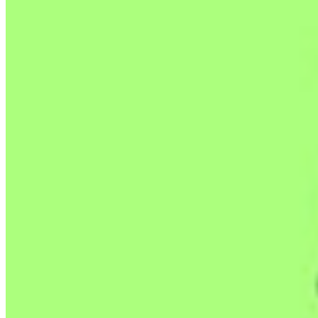
结合在一起，克隆自己，飞越路上的障碍！ BOND 是一款 3D
益智游戏，旨在探索深层机制并解决具有挑战性的问题。