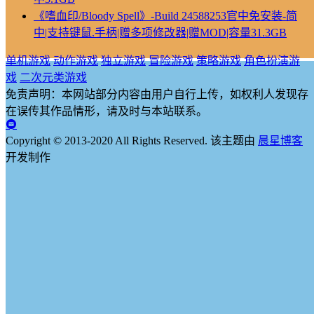
《嗜血印/Bloody Spell》-Build 24588253官中免安装-简
中|支持键鼠.手柄|赠多项修改器|赠MOD|容量31.3GB
单机游戏
动作游戏
独立游戏
冒险游戏
策略游戏
角色扮演游
戏
二次元类游戏
免责声明：本网站部分内容由用户自行上传，如权利人发现存
在误传其作品情形，请及时与本站联系。
Copyright © 2013-2020 All Rights Reserved.
该主题由
晨星博客
开发制作