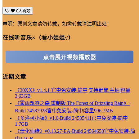
0人喜欢
声明：原创文章请勿转载，如需转载请注明出处！
在线听音乐×（看小姐姐√）
点击展开视频播放器
近期文章
《30XX》v1.4.1-官中免安装-简中|支持键鼠.手柄|容量
3.63GB
《雾雨飘零之森 重制版 The Forest of Drizzling Rain》-
Build 24587928官中免安装-简中|容量996.7MB
《多洛可小镇》v1.0-Build 24585411官中免安装-简中
1.7GB
《造化仙缘》v0.13.27-EA-Build 24564658官中免安装-简
中3.1GB