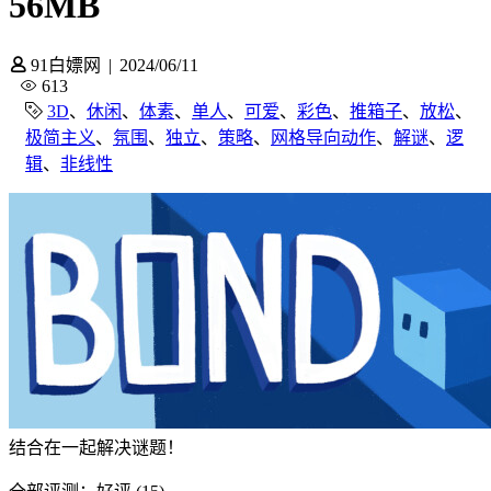
56MB
91白嫖网
|
2024/06/11
613
3D
、
休闲
、
体素
、
单人
、
可爱
、
彩色
、
推箱子
、
放松
、
极简主义
、
氛围
、
独立
、
策略
、
网格导向动作
、
解谜
、
逻
辑
、
非线性
结合在一起解决谜题！