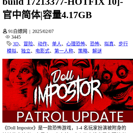
build 17213377-HOTFIX 10]-
官中简体|容量4.17GB
91白嫖网
|
2025/02/07
3445
3D
、
冒险
、
动作
、
单人
、
心理恐怖
、
恐怖
、
拟真
、
步行
模拟
、
独立
、
电影式
、
第一人称
、
策略
、
解谜
《Doll Impostor》是一款恐怖游戏，1-4 名玩家扮演被附身的