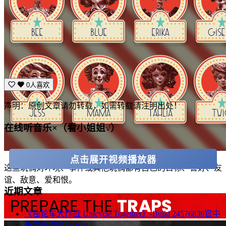
0人喜欢
声明：原创文章请勿转载，如需转载请注明出处！
在线听音乐×（看小姐姐√）
点击展开视频播放器
这些玩偶对环境、事件或其他玩偶都有自己的目标、喜好、友
谊、敌意、爱和恨。
近期文章
《独轮车大作战 Unicycle Together》-Build 24576839官中
免安装-简中2.3GB