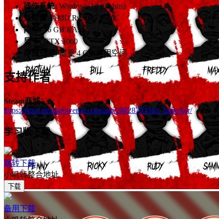
操作系统:
Windows 10 (64 bits)
处理器:
AMD Ryzen 5 3600
内存:
16 GB RAM
显卡:
GTX 1060
存储空间:
需要 4 GB 可用空间
支持作者
Steam商城：
https://store.steampowered.com/app/2882870/Doll_Impostor/
学习版下载
跳转下载
小叽转整合地址
下载
备用下载