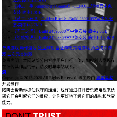
《神之一手 Summoner's Gambit》-TENOKE镜像官中免
安装-简中1.0GB
《黄金巨石 Big Golden Rock》-Build 23901052官中免安
装-简中148.7MB
《君王之塔》-Build 24596638官中免安装-简中2.0GB
《维修物语》-Build 24593369官中免安装-简中1013.5MB
单机游戏
动作游戏
独立游戏
冒险游戏
策略游戏
角色扮演游
戏
二次元类游戏
免责声明：本网站部分内容由用户自行上传，如权利人发现存
在误传其作品情形，请及时与本站联系。
Copyright © 2013-2020 All Rights Reserved.
该主题由
晨星博客
开发制作
陷阱会帮助你抓住保守的娃娃；也许通过打开音乐或电视来诱
惑它们会引起它们的反应，让你更好地了解它们的品味和欣赏
能力。