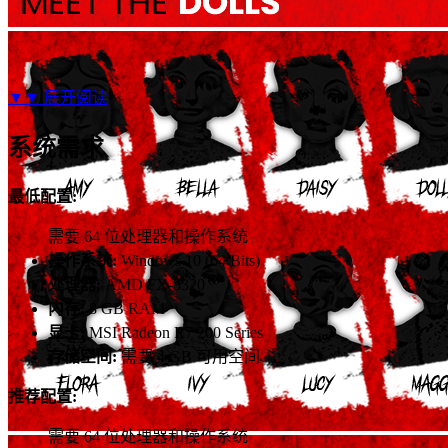
▼▼
展开阅读
系统需求
最低配置:
需要 64 位处理器和操作系统
操作系统:
Windows 10 (64 Bits)
处理器:
AMD FX-8320
内存:
8 GB RAM
显卡:
MSI Radeon R7 200 Series
存储空间:
需要 4 GB 可用空间
推荐配置:
需要 64 位处理器和操作系统