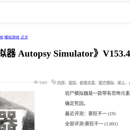
戏
/
模拟游戏
正文
 Autopsy Simulator》V153
5201
内容
、
冒险
、
剧情丰富
、
医疗模拟
、
单人
、
验尸模拟器是一款带有恐怖元素
确定死因。
最近评测：
褒贬不一 (19)
全部评测:
褒贬不一 (1,601)