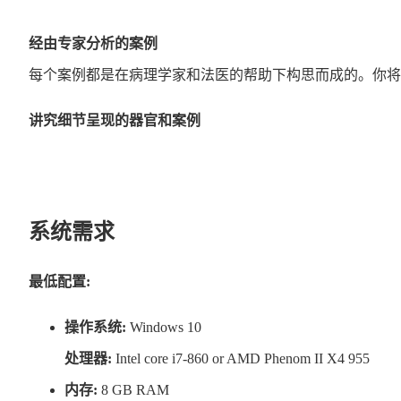
经由专家分析的案例
每个案例都是在病理学家和法医的帮助下构思而成的。你将
讲究细节呈现的器官和案例
我们非常注重真实性。所以呈现在大家面前的人体器官，报
拟真和恐怖游戏的结合
系统需求
这是前所未有的游戏组合——不仅能提供模拟尸检的游玩体
最低配置:
操作系统:
Windows 10
处理器:
Intel core i7-860 or AMD Phenom II X4 955
内存:
8 GB RAM