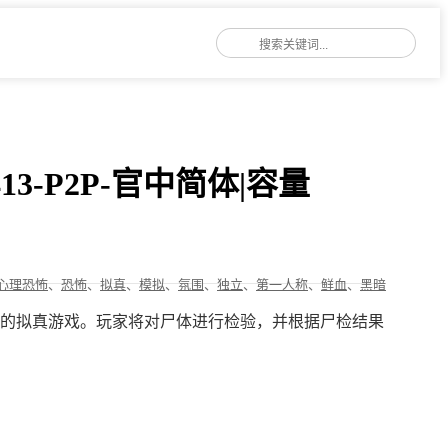
.413-P2P-官中简体|容量
心理恐怖
、
恐怖
、
拟真
、
模拟
、
氛围
、
独立
、
第一人称
、
鲜血
、
黑暗
的拟真游戏。玩家将对尸体进行检验，并根据尸检结果