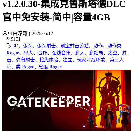
v1.2.0.30-集成克鲁斯塔德DLC
官中免安装-简中|容量4GB
91白嫖网
|
2026/05/12
5151
3D
、
俯视
、
俯视射击
、
刷宝射击游戏
、
动作
、
动作类
Rogue
、
单人
、
合作
、
在线合作
、
多人
、
多结局
、
太空
、
射
击
、
弹幕射击
、
抢先体验
、
独立
、
玩家对战环境
、
第三人
称
、
类 Rogue
、
轻度 Rogue