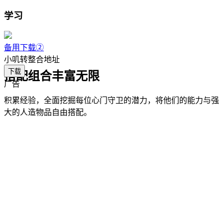
学习
备用下载②
小叽转整合地址
下载
搭配组合丰富无限
广告
积累经验，全面挖掘每位心门守卫的潜力，将他们的能力与强
大的人造物品自由搭配。