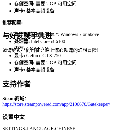
存储空间:
需要 2 GB 可用空间
声卡:
基本音频设备
推荐配置:
操作系统:
操作系统 *: Windows 7 or above
与好友携手共进
处理器:
Intel Core i3-6100
内存:
4 GB RAM
邀请好友一同出征，踏上惊心动魄的幻想冒险！
显卡:
Geforce GTX 750
存储空间:
需要 2 GB 可用空间
声卡:
基本音频设备
支持作者
Steam商城
：
https://store.steampowered.com/app/2106670/Gatekeeper/
设置中文
SETTINGS-LANGUAGE-CHINESE