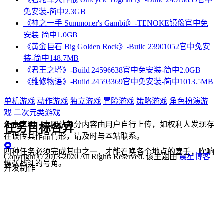
免安装-简中2.3GB
《神之一手 Summoner's Gambit》-TENOKE镜像官中免
安装-简中1.0GB
《黄金巨石 Big Golden Rock》-Build 23901052官中免安
装-简中148.7MB
《君王之塔》-Build 24596638官中免安装-简中2.0GB
《维修物语》-Build 24593369官中免安装-简中1013.5MB
单机游戏
动作游戏
独立游戏
冒险游戏
策略游戏
角色扮演游
戏
二次元类游戏
免责声明：本网站部分内容由用户自行上传，如权利人发现存
任务目标各异
在误传其作品情形，请及时与本站联系。
四种任务必须完成其中之一，才能召唤各个地点的塞壬，吹响
Copyright © 2013-2020 All Rights Reserved.
该主题由
晨星博客
恢弘战斗的号角。
开发制作