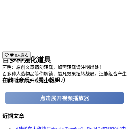
0人喜欢
百多种强化道具
声明：原创文章请勿转载，如需转载请注明出处！
百多种人造物品等你解锁，超凡效果扭转战局。还能组合产生
在线听音乐×（看小姐姐√）
三联，战力提升永无止境。
点击展开视频播放器
近期文章
《独轮车大作战 Unicycle Together》-Build 24576839官中