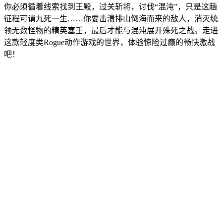
你必须循着线索找到王殿，过关斩将，讨伐“混沌”，只是这趟
征程可谓九死一生……你要击溃排山倒海而来的敌人，消灭统
领无数怪物的精英塞壬，最后才能与混沌展开殊死之战。走进
这款轻度类Rogue动作游戏的世界，体验惊险过瘾的畅快激战
吧！