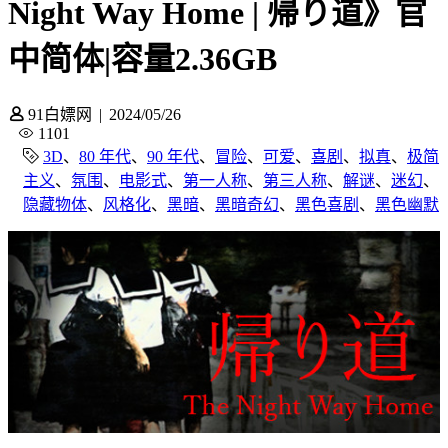
Night Way Home | 帰り道》官
中简体|容量2.36GB
91白嫖网
|
2024/05/26
1101
3D
、
80 年代
、
90 年代
、
冒险
、
可爱
、
喜剧
、
拟真
、
极简
主义
、
氛围
、
电影式
、
第一人称
、
第三人称
、
解谜
、
迷幻
、
隐藏物体
、
风格化
、
黑暗
、
黑暗奇幻
、
黑色喜剧
、
黑色幽默