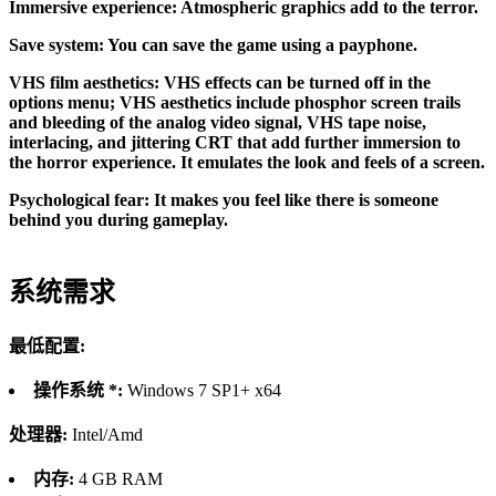
Immersive experience: Atmospheric graphics add to the terror.
Save system: You can save the game using a payphone.
VHS film aesthetics: VHS effects can be turned off in the
options menu; VHS aesthetics include phosphor screen trails
and bleeding of the analog video signal, VHS tape noise,
interlacing, and jittering CRT that add further immersion to
the horror experience. It emulates the look and feels of a screen.
Psychological fear: It makes you feel like there is someone
behind you during gameplay.
系统需求
最低配置:
操作系统 *:
Windows 7 SP1+ x64
处理器:
Intel/Amd
内存:
4 GB RAM