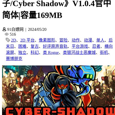
子/Cyber Shadow》V1.0.4官中
简体|容量169MB
91白嫖网
|
2024/05/20
516
2D
、
2D 平台
、
像素图形
、
冒险
、
动作
、
动漫
、
单人
、
后
末日
、
困难
、
复古
、
好评原声音轨
、
平台游戏
、
忍者
、
横向
滚屏
、
独立
、
科幻
、
类 Rogue
、
类银河战士恶魔城
、
街机
、
赛博朋克