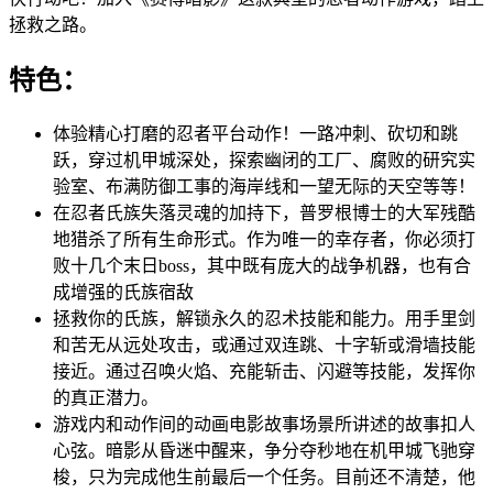
拯救之路。
特色：
体验精心打磨的忍者平台动作！一路冲刺、砍切和跳
跃，穿过机甲城深处，探索幽闭的工厂、腐败的研究实
验室、布满防御工事的海岸线和一望无际的天空等等！
在忍者氏族失落灵魂的加持下，普罗根博士的大军残酷
地猎杀了所有生命形式。作为唯一的幸存者，你必须打
败十几个末日boss，其中既有庞大的战争机器，也有合
成增强的氏族宿敌
拯救你的氏族，解锁永久的忍术技能和能力。用手里剑
和苦无从远处攻击，或通过双连跳、十字斩或滑墙技能
接近。通过召唤火焰、充能斩击、闪避等技能，发挥你
的真正潜力。
游戏内和动作间的动画电影故事场景所讲述的故事扣人
心弦。暗影从昏迷中醒来，争分夺秒地在机甲城飞驰穿
梭，只为完成他生前最后一个任务。目前还不清楚，他