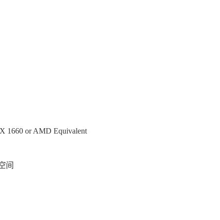
 1660 or AMD Equivalent
用空间
于癫狂可以带来巨大的力量，但风险也很大，并且会动态地改变你