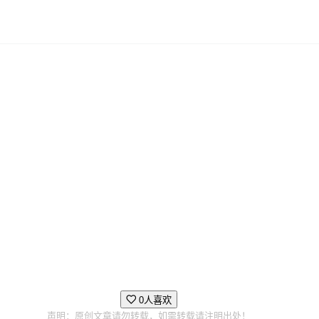
市，在恐怖朋克之域，生存着五个独特的派系。履行你的神圣职责
0人喜欢
声明：原创文章请勿转载，如需转载请注明出处！