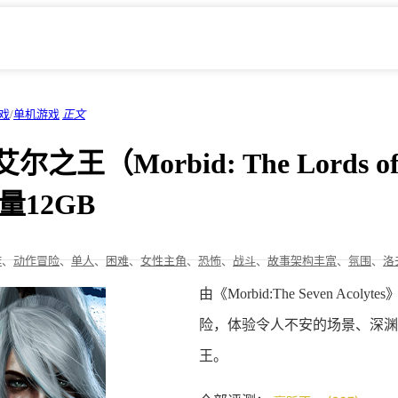
戏
/
单机游戏
正文
王（Morbid: The Lords of 
量12GB
作
、
动作冒险
、
单人
、
困难
、
女性主角
、
恐怖
、
战斗
、
故事架构丰富
、
氛围
、
洛
由《Morbid:The Seven 
险，体验令人不安的场景、深渊
王。