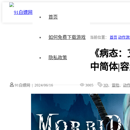
首页
如何免费下载游戏
当前位置：
首页
动作游
《病态：艾尔之
隐私政策
中简体|容
91白嫖网
|
2024/06/16
3005
3D
、
冒险
、
动