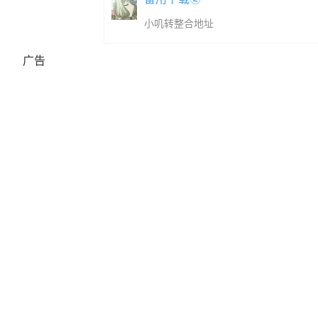
小叽转整合地址
广告
在 Ire 的五个世界中奋战——从寒冷的山脉到腐烂的城