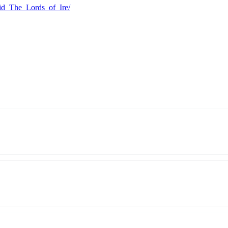
id_The_Lords_of_Ire/