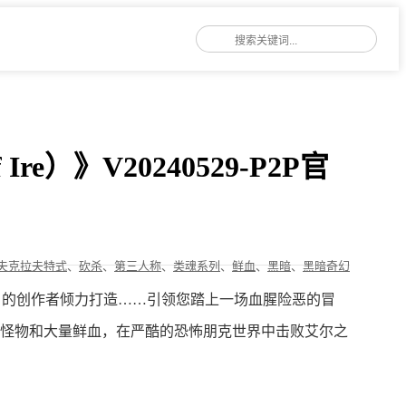
Ire）》V20240529-P2P官
夫克拉夫特式
、
砍杀
、
第三人称
、
类魂系列
、
鲜血
、
黑暗
、
黑暗奇幻
Acolytes》的创作者倾力打造……引领您踏上一场血腥险恶的冒
怪物和大量鲜血，在严酷的恐怖朋克世界中击败艾尔之