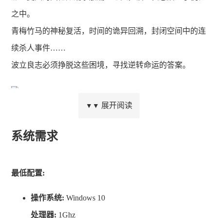
之中。
青梅竹马的神秘复活，时间的诡异回溯，封闭空间中的连
续杀人事件……
波立良志必须挣脱这些困境，寻找逆转命运的答案。
展开阅读
▼▼
清晰的脚本结构、洗练的剧情叙述、丰富的选择肢、周回
系统需求
要素、蓝色剪影……
原点回归，向视觉小说的经典形态致敬。
最低配置:
复古情怀的特色演出
全日语配音
操作系统:
Windows 10
跨平台云存档
处理器:
1Ghz