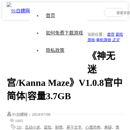
首页
如何免费下载游戏
当前位置：
首页
冒险
游戏
/
单机游戏
正文
隐私政策
《神无
迷
宫/Kanna Maze》V1.0.8官中
简体|容量3.7GB
91白嫖网
|
2024/07/08
1005
2D
、
互动小说
、
冒险
、
剧情
、
基于文字
、
心理恐怖
、
悬疑
、
情