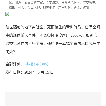
感
、
推理
、
故事架构丰富
、
文字游戏
、
日系角色扮演
、
架空历史
、
氛围
、
科幻
、
第三人称
、
视觉小说
、
角色扮演
、
解谜
、
逻辑
与世隔绝的地下实验室、死而复生的青梅竹马、密闭空间
中的连续杀人事件。 神观测不到的地下2000米，如迷宫
般交错延伸的平行宇宙，通往唯一幸福宇宙的出口究竟在
何处？
全部评测：
特别好评 (385)
发行日期：2024 年 5 月 15 日