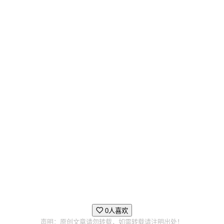
你的武器
通过击杀敌人收集恶魔的力量宝石，将宝石转化成符文镶
嵌到你的武器中，为你提供全新的独特战斗能力。在一场
游戏中构筑出属于你的战斗方式。
0人喜欢
声明：原创文章请勿转载，如需转载请注明出处！