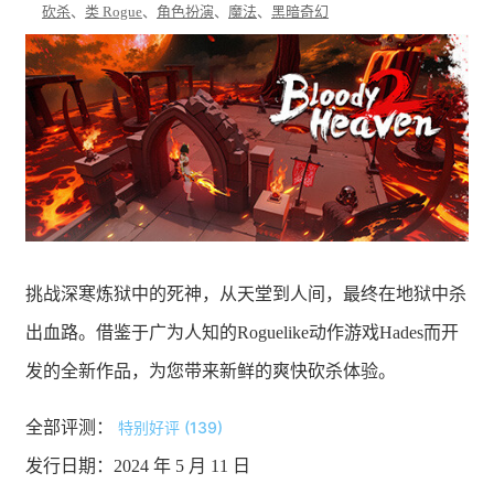
砍杀
、
类 Rogue
、
角色扮演
、
魔法
、
黑暗奇幻
挑战深寒炼狱中的死神，从天堂到人间，最终在地狱中杀
出血路。借鉴于广为人知的Roguelike动作游戏Hades而开
发的全新作品，为您带来新鲜的爽快砍杀体验。
全部评测：
特别好评 (139)
发行日期：2024 年 5 月 11 日