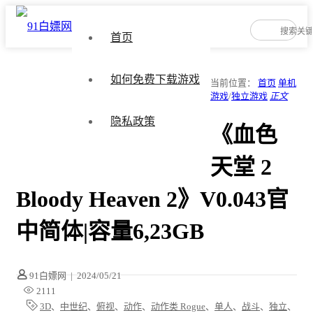
首页
如何免费下载游戏
当前位置：
首页
单机
游戏
/
独立游戏
正文
隐私政策
《血色
天堂 2
Bloody Heaven 2》V0.043官
中简体|容量6,23GB
91白嫖网
|
2024/05/21
2111
3D
、
中世纪
、
俯视
、
动作
、
动作类 Rogue
、
单人
、
战斗
、
独立
、