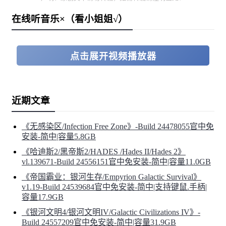
死亡是重新开始
在线听音乐×（看小姐姐√）
如果你在战斗中死亡，你的武器也将遗落，镶嵌其上的所
有符文也将失效。但你可以重新开始挑战，如果你运气足
点击展开视频播放器
够好，或许你可以找回你上一次遗失的武器。
永久升级
近期文章
无论成败，在你重生回到天堂界时，你一路上收集的宝石
《无感染区/Infection Free Zone》-Build 24478055官中免
安装-简中|容量5.8GB
都将能转化成粉末，利用这些粉末获得永久升级的增益。
《哈迪斯2/黑帝斯2/HADES /Hades II/Hades 2》
vl.139671-Build 24556151官中免安装-简中|容量11.0GB
《帝国霸业：银河生存/Empyrion Galactic Survival》
v1.19-Build 24539684官中免安装-简中|支持键鼠.手柄|
容量17.9GB
《银河文明4/银河文明IV/Galactic Civilizations IV》-
Build 24557209官中免安装-简中|容量31.9GB