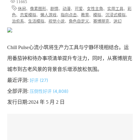
11665
休闲
、
像素图形
、
剧情
、
动漫
、
可爱
、
女性主角
、
实用工具
、
彩
色
、
恋爱模拟
、
懒人游戏
、
指向点击
、
教育
、
模拟
、
沉浸式模拟
、
治愈系
、
生活模拟
、
视觉小说
、
角色自定义
、
赛博朋克
、
迷幻
Chill Pulse心流小筑将生产力工具与宁静环境相结合。运
用番茄钟和待办事项清单提升专注力，同时，从赛博朋克
城市到古老风景的背景音乐增添放松氛围。
最近评测:
好评 (27)
全部评测:
压倒性好评 (4,808)
发行日期:2024 年 5 月 2 日