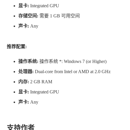
显卡:
Integrated GPU
个性化体验与奖励：
随着你达成目标，更多场景、
存储空间:
需要 1 GB 可用空间
音乐和新功能将一一解锁，让每一刻都充满新鲜感
声卡:
Any
和成就感。
推荐配置:
操作系统:
操作系统 *: Windows 7 (or Higher)
故事背景：
随着你在这些场景中前行，一个个故事
处理器:
Dual-core from Intel or AMD at 2.0 GHz
将在你耳边低语，给你的工作学习旅程添上一抹神
内存:
2 GB RAM
秘色彩。
显卡:
Integrated GPU
声卡:
Any
支持作者