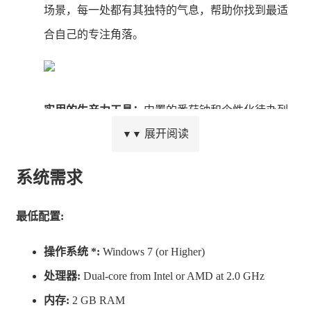
场景，每一处都有其独特的气息，帮助你找到最适
合自己的专注角落。
实用的生产力工具：
内置的番茄钟和个性化待办列
展开阅读
表助你高效规划时间，让复杂的任务变得简单可管
▼▼
理。
系统需求
最低配置:
精选音效：
我们为每个场景匹配了精选的音乐和环
操作系统 *:
Windows 7 (or Higher)
境声，旨在营造出最佳的集中或放松状态。
处理器:
Dual-core from Intel or AMD at 2.0 GHz
内存:
2 GB RAM