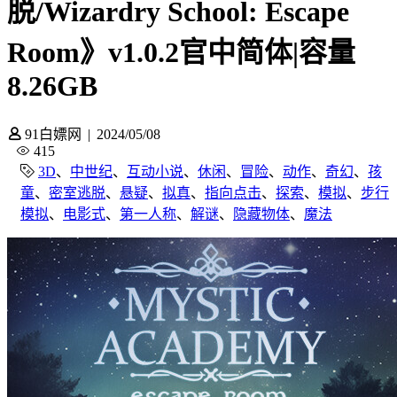
脱/Wizardry School: Escape
Room》v1.0.2官中简体|容量
8.26GB
91白嫖网
|
2024/05/08
415
3D
、
中世纪
、
互动小说
、
休闲
、
冒险
、
动作
、
奇幻
、
孩
童
、
密室逃脱
、
悬疑
、
拟真
、
指向点击
、
探索
、
模拟
、
步行
模拟
、
电影式
、
第一人称
、
解谜
、
隐藏物体
、
魔法