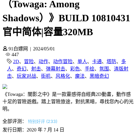
（Towaga: Among
Shadows）》BUILD 10810431
官中简体|容量320MB
91白嫖网
|
2024/05/01
447
2D
、
冒险
、
动作
、
动作冒险
、
单人
、
卡通
、
塔防
、
多
人
、
奇幻
、
射击
、
弹幕射击
、
彩色
、
手绘
、
氛围
、
清版射
击
、
玩家对战
、
街机
、
风格化
、
魔法
、
黑暗奇幻
《Towaga：闇影之中》是一款靈感得自經典2D動畫，動作感
十足的冒險遊戲。踏上冒險旅途，對抗黑暗，尋找您內心的光
明。
全部评测：
特别好评 (233)
发行日期：2020 年 7 月 14 日