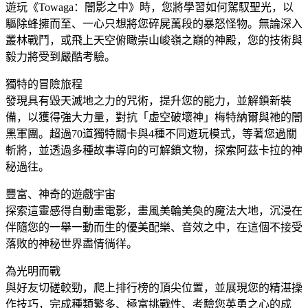
遊玩《Towaga：闇影之中》時，您將學習如何駕馭聖光，以
驅除蜂擁而至、一心只想將您碎屍萬段的暴怒怪物。無論深入
叢林戰鬥，或飛上天空俯瞰崇山峻嶺之巔的神殿，您的技術與
毅力將受到嚴酷考驗。
獨特的冒險旅程
發現具有毀天滅地之力的咒術，提升您的能力，並解鎖新裝
備，以獲得強大力量，對抗「虛空破壞神」梅特納爾與祂的闇
黑軍團。超過70道獨特關卡與4種不同遊玩模式，等著您過關
斬將，並透過多種故事導向的可解鎖文物，探索阿茲卡拉的神
秘過往。
豐富、神奇的遊戲宇宙
探索這靈感得自動畫電影，畫風美輪美奐的魔法大地，沉浸在
伴隨您的一舉一動而生的優美配樂、音效之中，在這個不接受
落敗的神秘世界盡情徜徉。
為光明而戰
與好友切磋較勁，爬上排行榜的頂尖位置，並展現您的精湛操
作技巧，完成種類繁多、極富挑戰性、考驗您英勇之心的成