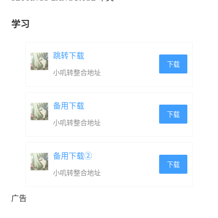
学习
是单枪匹马，还是团队协作？快召唤你的小伙伴，一起加
入这场欢乐满满的合作游戏吧！从建立输送带到打包货
跳转下载
下载
物，每一个环节都需要你们的智慧和默契配合。而且，别
小叽转整合地址
让那个总是找茬的安全总监抓住把柄哦！
备用下载
下载
小叽转整合地址
备用下载②
下载
小叽转整合地址
广告