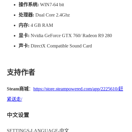
操作系统:
WIN7-64 bit
处理器:
Dual Core 2.4Ghz
每一个班次都充满了挑战和不确定性！你需要快速作出明
内存:
4 GB RAM
智的决策，确保工厂像精密的时钟一样运转。面对紧急情
显卡:
Nvidia GeForce GTX 760/ Radeon R9 280
况，是果断停止输送带，还是袖手旁观，看着货物被毁？
声卡:
DirectX Compatible Sound Card
记住，你的每一个选择都很重要，因为每一个班次，都可
能成为你的最后一班！
支持作者
Steam商城
：
https://store.steampowered.com/app/2225610/赶
紧送走/
中文设置
SETTINGS-LANGUAGE-中文