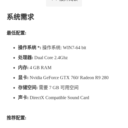
系统需求
“就绪、稳定、发射！”游戏操作简单得惊人，人人都能轻
最低配置:
松加入！但想要取得胜利，团队合作才是关键。想成为顶
级员工？那就要确保与团队沟通无碍，在压力之下依旧能
操作系统 *:
操作系统: WIN7-64 bit
保持冷静！
处理器:
Dual Core 2.4Ghz
内存:
4 GB RAM
显卡:
Nvidia GeForce GTX 760/ Radeon R9 280
存储空间:
需要 7 GB 可用空间
声卡:
DirectX Compatible Sound Card
推荐配置: