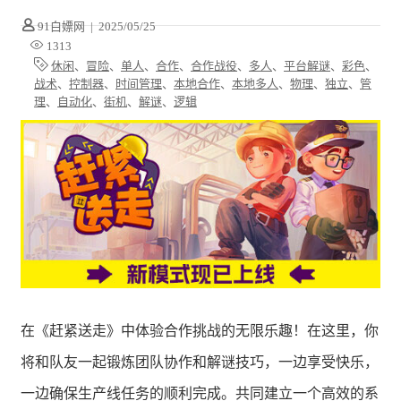
91白嫖网
|
2025/05/25
1313
休闲
、
冒险
、
单人
、
合作
、
合作战役
、
多人
、
平台解谜
、
彩色
、
战术
、
控制器
、
时间管理
、
本地合作
、
本地多人
、
物理
、
独立
、
管
理
、
自动化
、
街机
、
解谜
、
逻辑
在《赶紧送走》中体验合作挑战的无限乐趣！在这里，你
将和队友一起锻炼团队协作和解谜技巧，一边享受快乐，
一边确保生产线任务的顺利完成。共同建立一个高效的系