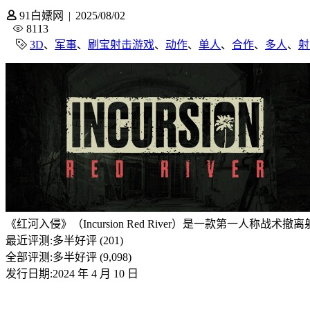
91白嫖网
|
2025/08/02
8113
3D
、
军事
、
刷宝射击游戏
、
动作
、
单人
、
合作
、
多人
、
射
《红河入侵》（Incursion Red River）是一款第
最近评测:
多半好评 (201)
全部评测:
多半好评 (9,098)
发行日期:2024 年 4 月 10 日