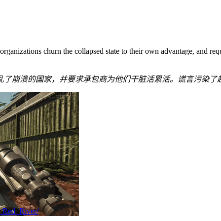
 organizations churn the collapsed state to their own advantage, and requ
乱了崩溃的国家，并要求承包商为他们干脏活累活。谎言污染了
n_Red_River/