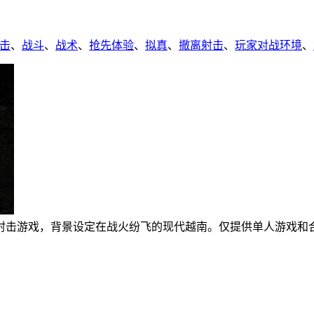
击
、
战斗
、
战术
、
抢先体验
、
拟真
、
撤离射击
、
玩家对战环境
、
一人称战术撤离射击游戏，背景设定在战火纷飞的现代越南。仅提供单