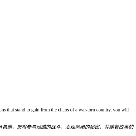
ions that stand to gain from the chaos of a war-torn country, you will
事组织的承包商，您将参与残酷的战斗，发现黑暗的秘密，并随着故事的