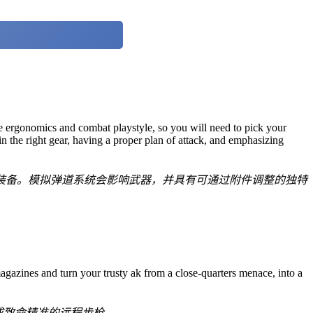
ce ergonomics and combat playstyle, so you will need to pick your
in the right gear, having a proper plan of attack, and emphasizing
装备。模拟弹道系统会影响武器，并具有可通过附件调整的独特
magazines and turn your trusty ak from a close-quarters menace, into a
成致命精准的远程步枪。