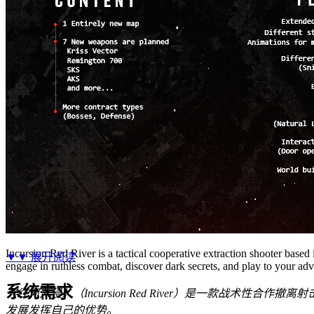
Incursion Red River is a tactical cooperative extraction shooter based 
▼▼
展开阅读
engage in ruthless combat, discover dark secrets, and play to your adv
系统需求
《红河入侵》（Incursion Red River）是一款战
发展发挥自己的优势。