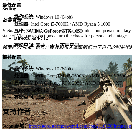
最低配置:
Setting
操作系统:
Windows 10 (64bit)
故事背景
处理器:
Intel Core i5-7600K / AMD Ryzen 5 1600
Vietnam has fallen into a civil war. Gangs, militia and private military
显卡:
NVIDIA GeForce GTX 1060
state of Vietnam as factions churn the chaos for personal advantage.
DirectX 版本:
12
存储空间:
需要 35 GB 可用空间
越南陷入内战。帮派、民兵和私人军事组织为了自己的利益搅
推荐配置:
操作系统:
Windows 10 (64bit)
处理器:
Intel(R) Core(TM) i5-9600K / AMD Ryzen 5 3600
显卡:
NVIDIA GeForcc RTX 2080 / AMD RX 5700 XT
DirectX 版本:
12
存储空间:
需要 35 GB 可用空间
支持作者
Steam商城：
https://store.steampowered.com/app/2116120/Incursio