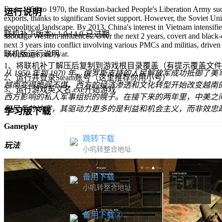
From 1950 to 1970, the Russian-backed People's Liberation Army succ
运行说明
exports, thanks to significant Soviet support. However, the Soviet Uni
geopolitical landscape. By 2013, China's interest in Vietnam intensif
联机补丁版本v 1.0.14.0-已过期
sabotage Western influences. Over the next 2 years, covert and black-o
next 3 years into conflict involving various PMCs and militias, driv
lawlessness and war.
联机版运行说明
1、将联机补丁解压后复制到游戏根目录覆盖（有提示覆盖文件
从 1950 年到 1970 年，俄罗斯支持的人民解放军成功
2、运行并登录Steam账号（这里推荐你用小号）
越南变得脆弱不堪。西方的经济渗透和文化转型开始改变越南的
3、运行游戏英文名.exe开始游戏
西方影响的私人军事组织的幌子。在接下来的两年里，中美之间的
和民兵的冲突，其驱动力更多的是利益和机会主义，而非效忠
学习版下载
Gameplay
跳转下载
玩法
小叽转整合地址
备用下载
小叽转整合地址
备用下载②