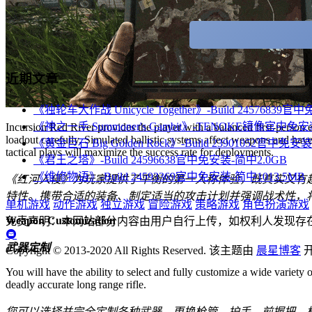
近期文章
《独轮车大作战 Unicycle Together》-Build 24576839
《神之一手 Summoner's Gambit》-TENOKE镜像官中免安
Incursion Red River provides the player with a balanced first-person 
loadout carefully. Simulated ballistic systems affect weapons and have
《黄金巨石 Big Golden Rock》-Build 23901052官中免安
tactical plays will maximize the success rate for deployments.
《君王之塔》-Build 24596638官中免安装-简中2.0GB
《维修物语》-Build 24593369官中免安装-简中1013.5MB
《红河入侵》为玩家提供了平衡的第一人称体验，既真实又有
特性。携带合适的装备、制定适当的攻击计划并强调战术性，
单机游戏
动作游戏
独立游戏
冒险游戏
策略游戏
角色扮演游戏
Weapon Customization
免责声明：本网站部分内容由用户自行上传，如权利人发现存
武器定制
Copyright © 2013-2020 All Rights Reserved.
该主题由
晨星博客
You will have the ability to select and fully customize a wide variety
deadly accurate long range rifle.
您可以选择并完全定制各种武器。更换枪管、护手、前握把、枪