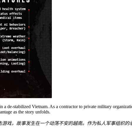
in a de-stabilized Vietnam. As a contractor to private military organizat
antage as the story unfolds.
术性合作撤离射击游戏，故事发生在一个动荡不安的越南。作为私人军