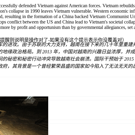
essfully defended Vietnam against American forces. Vietnam rebuilds 
on's collapse in 1990 leaves Vietnam vulnerable. Western economic infil
ied, resulting in the formation of a China backed Vietnam Communist Unio
ps conflict between the US and China lead to Vietnam's societal collaps
en more by profit and opportunism than by governmental allegiances, set
提醒则说明是操作对了-如果没有这个提示表示你没覆盖对）
抵御了美军的进攻。由于苏联的大力支持，越南在接下来的几十年里重建
地缘政治格局。到 2013 年，中国对越南的兴趣日益浓厚，
秘密和秘密行动冲突导致越南社会崩溃。国际干预始于 2015 
政府，其背景是一个曾经繁荣昌盛的国家如今陷入了无法无天的