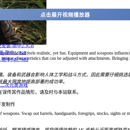
点击展开视频播放器
官中免安装-简中2.3GB
装-简中1.0GB
experience that feels realistic, yet fun. Equipment and weapons influen
 unique characteristics that can be adjusted with attachments. Bringing 
装-简中148.7MB
趣。装备和武器会影响人体工学和战斗方式，因此需要仔细挑选
将最大限度地提高部署的成功率。
二次元类游戏
在误传其作品情形，请及时与本站联系。
开发制作
 of weapons. Swap out barrels, handguards, foregrips, stocks, sights or 
托、瞄准镜或弹夹，将您值得信赖的 AK 步枪从近距离威胁变