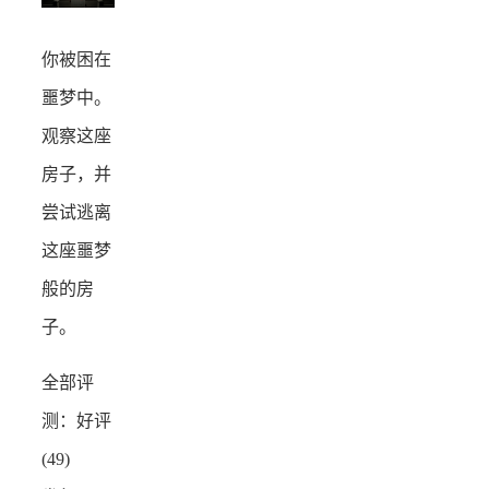
你被困在
噩梦中。
观察这座
房子，并
尝试逃离
这座噩梦
般的房
子。
全部评
测：
好评
(49)