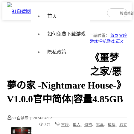
首页
如何免费下载游戏
当前位置：
首页
冒险
游戏
/
单机游戏
正文
隐私政策
《噩梦
之家/悪
夢の家 -Nightmare House-》
V1.0.0官中简体|容量4.85GB
91白嫖网
|
2024/04/12
371
冒险
、
单人
、
恐怖
、
拟真
、
模拟
、
独立