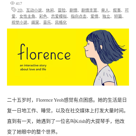
417
2D
、
互动小说
、
休闲
、
冒险
、
剧情
、
剧情丰富
、
单人
、
叙事
、
可
爱
、
女性主角
、
彩色
、
恋爱模拟
、
指向点击
、
爱情
、
独立
、
短篇
、
视觉小说
、
阖家
、
音乐
、
风格化
二十五岁时，Florence Yeoh感觉有点困惑。她的生活是日
复一日地工作、睡觉，以及在社交媒体上打发大量时间。
直到有一天，她遇到了一位名叫Krish的大提琴手，他改
变了她眼中的整个世界。