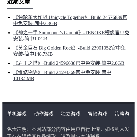
近期文章
《独轮车大作战 Unicycle Together》-Build 24576839官
中免安装-简中2.3GB
《神之一手 Summoner's Gambit》-TENOKE镜像官中免
安装-简中1.0GB
《黄金巨石 Big Golden Rock》-Build 23901052官中免
安装-简中148.7MB
《君王之塔》-Build 24596638官中免安装-简中2.0GB
《维修物语》-Build 24593369官中免安装-简中
1013.5MB
单机游戏
动作游戏
独立游戏
冒险游戏
策略游
戏
角色扮演游戏
二次元类游戏
免责声明：本网站部分内容由用户自行上传，如权利人发
现存在误传其作品情形，请及时与本站联系。