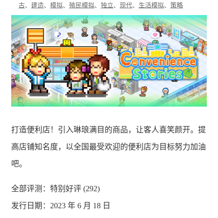
古
、
建造
、
模拟
、
殖民模拟
、
独立
、
现代
、
生活模拟
、
策略
打造便利店！引入琳琅满目的商品，让客人喜笑颜开。提
高店铺知名度，以全国最受欢迎的便利店为目标努力加油
吧。
全部评测：
特别好评 (292)
发行日期：2023 年 6 月 18 日