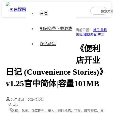
首页
如何免费下载游戏
当前位置：
首页
单机
游戏
/
模拟游戏
正文
隐私政策
《便利
店开业
日记 (Convenience Stories)》
v1.25官中简体|容量101MB
91白嫖网
|
2024/04/01
417
2D
、
休闲
、
像素图形
、
单人
、
即时战略
、
可爱
、
城市营造
、
复