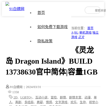
首页
如何免费下载游戏
当前位置：
首页
A
/
BL
/
单机游戏
/
独立
游戏
正文
隐私政策
《灵龙
岛 Dragon Island》BUILD
13738630官中简体|容量1GB
91白嫖网
|
2024/03/31
1358
2D
、
LGBTQ+
、
互动小说
、
冒险
、
剧情
、
剧情丰富
、
动漫
、
单
人
、
喜剧
、
多结局
、
悬疑
、
情感
、
文字游戏
、
欢乐
、
生存
、
视觉小