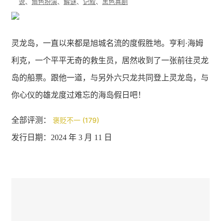
说
、
角色扮演
、
解谜
、
记叙
、
黑色喜剧
灵龙岛，一直以来都是旭城名流的度假胜地。亨利·海姆
利克，一个平平无奇的救生员，居然收到了一张前往灵龙
岛的船票。跟他一道，与另外六只龙共同登上灵龙岛，与
你心仪的雄龙度过难忘的海岛假日吧！
全部评测：
褒贬不一 (179)
发行日期：2024 年 3 月 11 日