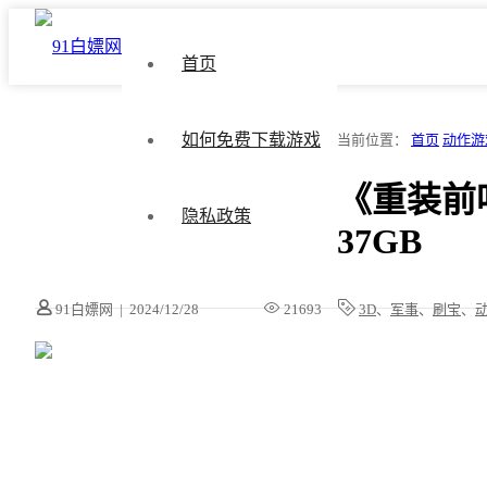
首页
如何免费下载游戏
当前位置：
首页
动作游
《重装前哨 O
隐私政策
37GB
91白嫖网
|
2024/12/28
21693
3D
、
军事
、
刷宝
、