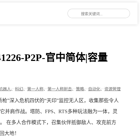
0241226-P2P-官中简体|容量
机器人
、
科幻
、
第一人称
、
第一人称射击
、
策略
、
自动化
、
资源管理
质枪”深入危机四伏的“天印”监控无人区，收集那些令人
它并肩作战。塔防、FPS、RTS多种玩法融为一体，灵
。 在多人合作模式下，召集伙伴抵御敌人、攻克前方
夺回大地！