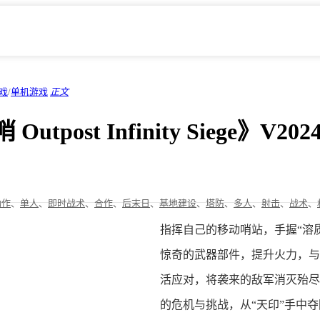
戏
/
单机游戏
正文
utpost Infinity Siege》V2
动作
、
单人
、
即时战术
、
合作
、
后末日
、
基地建设
、
塔防
、
多人
、
射击
、
战术
、
指挥自己的移动哨站，手握“溶
惊奇的武器部件，提升火力，与
活应对，将袭来的敌军消灭殆尽
的危机与挑战，从“天印”手中