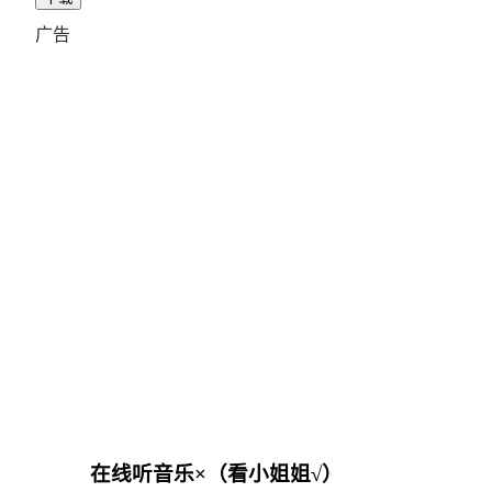
广告
在线听音乐×（看小姐姐√）