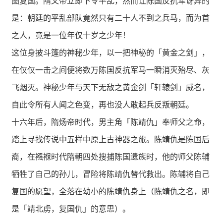
图复国。隋文帝立即下令平乱，然而让陈国反抗军讶异的
是：朝廷的平乱部队竟然只有二十人不到之兵马，而为首
之人，竟是一位年仅十岁之少年！
这位身披斗篷的神秘少年，以一把神秘的「黄金之剑」，
在仅仅一击之间便将数万陈国反抗军马一瞬消灭殆尽、灰
飞烟灭。神秘少年与天下无敌之黄金剑「轩辕剑」威名，
自此令所有人闻之色变，再也没人敢起兵反叛朝廷。
十六年后，隋炀帝时代，男主角「陈靖仇」奉师父之命，
踏上寻找传说中五样中原上古神器之旅。陈靖仇是陈国后
裔，在襁褓时代隋朝四处搜捕陈国遗族时，他的师父陈辅
牺牲了自己的孙儿，冒险将陈靖仇替代救出。陈辅将自己
复国的愿望，全落在幼小的陈靖仇身上（陈靖仇之名，即
是「靖北虏，复国仇」的意思）。