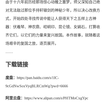
由于十六年前历经那场惊心动魄之噩梦，师父深知自己绝
对无法敌过那位手持轩辕剑的神秘少年，所以决心改换方
式，开始四处寻找传说中能让人获得天下之五样上古神
器：伏羲琴、神农鼎、崆峒印、昆仑镜、女娲石，打算收
齐它们，以它们的力量来复兴故国。本作故事，就随着这
场艰辛的复国之旅，逐页展开。
……
下载链接
度盘：
https://pan.baidu.com/s/1IC-
9cGdNwSoxVyqBLRCmWg?pwd=6666
阿里云盘：
https://www.alipan.com/s/PHTMoCxgYpc