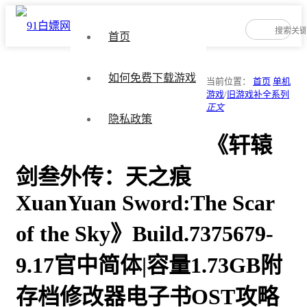
首页
如何免费下载游戏
当前位置：
首页
单机
游戏
/
旧游戏补全系列
正文
隐私政策
《轩辕
剑叁外传：天之痕
XuanYuan Sword:The Scar
of the Sky》Build.7375679-
9.17官中简体|容量1.73GB附
存档修改器电子书OST攻略