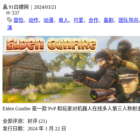
91白嫖网
|
2024/03/21
537
冒险
、
动作
、
动漫
、
单人
、
可爱
、
合作
、
喜剧
、
团队导向
演
Elden Gunfire 是一款 PvP 和玩家对机器人在线多人第
全部评测：
好评 (21)
发行日期：2024 年 1 月 22 日