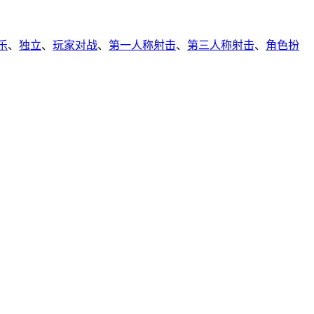
乐
、
独立
、
玩家对战
、
第一人称射击
、
第三人称射击
、
角色扮