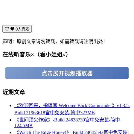
并驯养各类外星生物。用丰收的成果去帮助身边的人们，并一
起打造更美好的未来。
0人喜欢
声明：原创文章请勿转载，如需转载请注明出处！
在线听音乐×（看小姐姐√）
点击展开视频播放器
近期文章
《欢迎回来，指挥官 Welcome Back Commander》v1.3.5-
Build 21963618官中免安装-简中323MB
《世间顶尖作家》-Build 24638730官中免安装-简中
功能强大的机甲足以帮助你征服外星世界，但是你同样可以邀
124.5MB
请至多3位好友一起踏上这段开拓与探索的旅程！齐心协力共
《Watch The Edge Honey!》-Build 24645593官中免安装-