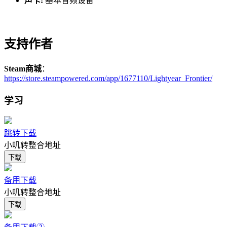
声卡:
基本音频设备
强大的机甲将让你感受到不同寻常的农场生活。使用强力工具
轻松种植、浇灌与收割众多外星植物。掌握轮作技术的精髓以
支持作者
实现收成最大化！
Steam商城
：
https://store.steampowered.com/app/1677110/Lightyear_Frontier/
学习
跳转下载
小叽转整合地址
下载
备用下载
小叽转整合地址
下载