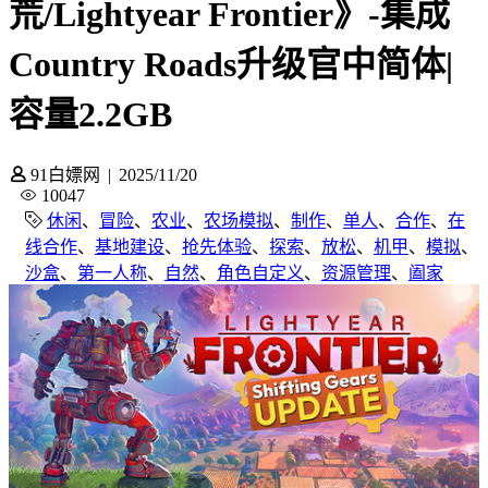
荒/Lightyear Frontier》-集成
Country Roads升级官中简体|
容量2.2GB
91白嫖网
|
2025/11/20
10047
休闲
、
冒险
、
农业
、
农场模拟
、
制作
、
单人
、
合作
、
在
线合作
、
基地建设
、
抢先体验
、
探索
、
放松
、
机甲
、
模拟
、
沙盒
、
第一人称
、
自然
、
角色自定义
、
资源管理
、
阖家