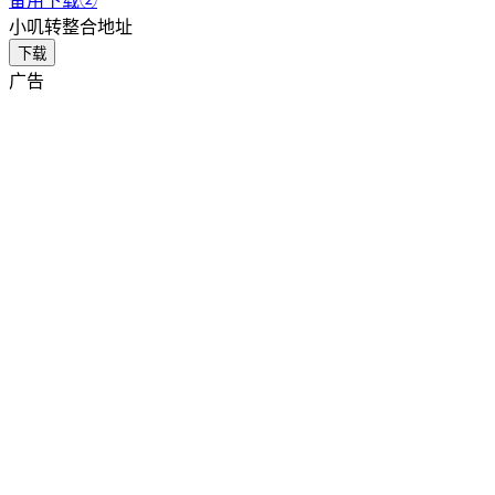
备用下载②
打造梦想中的外星农场！从零开始，按照自己的规划一步步打
小叽转整合地址
造复古未来风的高科技农场，依靠亲手打造的家园在这个世界
下载
上留下你的印记。用缤纷绚烂的替代配色与装饰来展现你的独
广告
特个性。
为遥远的殖民地投送资源，与其他星球的邻居们成为好朋友，