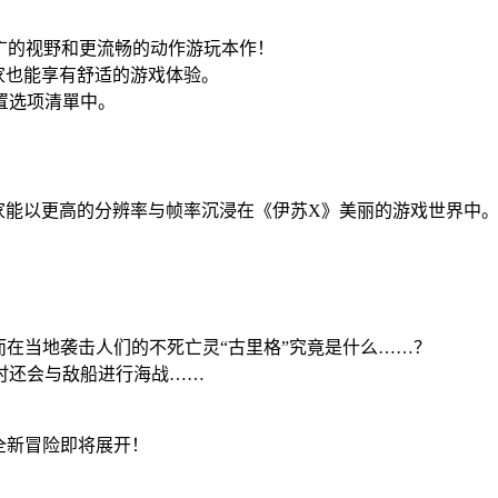
更宽广的视野和更流畅的动作游玩本作！
玩家也能享有舒适的游戏体验。
置选项清單中。
ng）后，让玩家能以更高的分辨率与帧率沉浸在《伊苏X》美丽的游戏世界中
而在当地袭击人们的不死亡灵“古里格”究竟是什么……？
时还会与敌船进行海战……
全新冒险即将展开！