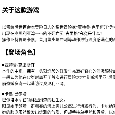
关于这款游戏
以留给后世百余本冒险日志的稀世冒险家“亚特鲁·克里斯汀”为主
出现在奥贝利亚湾一带的不死亡灵“古里格”究竟是什么？
操作亚特鲁与卡嘉，善用垫步与冲刺等动作进行速度感满点的
【登场角色】
■亚特鲁·克里斯汀
本作的主角。拥有一头烈焰般的红发与充满好奇心的清澈眼眸
一般认为他在17岁时离开了首次进行冒险之地“艾斯塔里亚”
前盗贼多奇一起造访过奥贝利亚湾。
■卡嘉·巴尔塔
巴尔塔水军首领格里姆森的独生女。
眼见她率领着一群粗暴的海上男儿公然进行海盗行为，卡尔纳克
她的脸庞虽然散发出优雅的气质，但却手持单手斧和圆盾，以