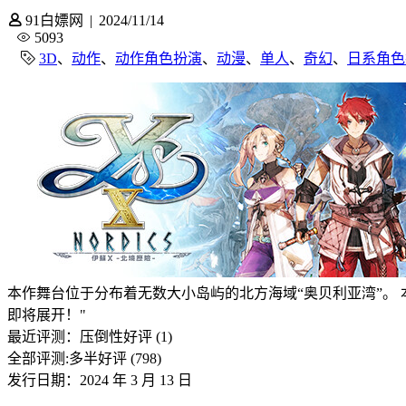
91白嫖网
|
2024/11/14
5093
3D
、
动作
、
动作角色扮演
、
动漫
、
单人
、
奇幻
、
日系角色
本作舞台位于分布着无数大小岛屿的北方海域“奥贝利亚湾”。 
即将展开！"
最近评测：
压倒性好评 (1)
全部评测:
多半好评 (798)
发行日期：2024 年 3 月 13 日