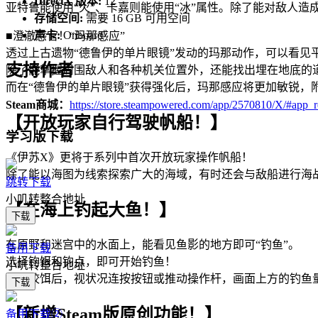
DirectX 版本:
12
亚特鲁能使用“火”、卡嘉则能使用“冰”属性。除了能对敌人
存储空间:
需要 16 GB 可用空间
声卡:
Onboard
■澄澈感官！“玛那感应”
透过上古遗物“德鲁伊的单片眼镜”发动的玛那动作，可以看见
支持作者
除了能掌握周围敌人和各种机关位置外，还能找出埋在地底的
而在“德鲁伊的单片眼镜”获得强化后，玛那感应将更加敏锐
Steam商城：
https://store.steampowered.com/app/2570810/X/#app_
【开放玩家自行驾驶帆船！】
学习版下载
《伊苏X》更将于系列中首次开放玩家操作帆船！
除了能以海图为线索探索广大的海域，有时还会与敌船进行海战
跳转下载
小叽转整合地址
【在海上钓起大鱼！】
下载
在原野和迷宫中的水面上，能看见鱼影的地方即可“钓鱼”。
备用下载
选择钓饵和钓点，即可开始钓鱼！
小叽转整合地址
在鱼咬饵后，视状况连按按钮或推动操作杆，画面上方的钓鱼
下载
【新增Steam版原创功能！】
备用下载②