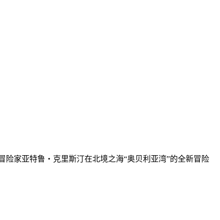
的冒险家亚特鲁・克里斯汀在北境之海“奥贝利亚湾”的全新冒险