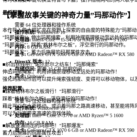
最低配置:
【掌握故事关键的神奇力量”玛那动作”】
需要 64 位处理器和操作系统
本作导入能大幅扩充在原野上探索的自由度的特殊能力”玛那动
操作系统:
Windows® 10
”玛那绳索”：伸出玛那绳索，利用钟摆原理移动至远处的玛那
处理器:
Intel® Core™ i5-3470 or AMD Ryzen™ 3 1200
”玛那滑行”：踩着”格林布尔之板”，浮空滑行的玛那动作。
内存:
8 GB RAM
”玛那爆发”：蓄力后施展的玛那属性攻击。
显卡:
GeForce GTX 1060 6 GB or AMD Radeon™ RX 580
DirectX 版本:
12
■织出丝线吧！诺尔尼尔之纺车！“玛那绳索”
存储空间:
需要 16 GB 可用空间
伸出玛那绳索，利用钟摆原理移动至远处的玛那动作！
声卡:
Onboard
强化玛那动作后可以提升绳索强韧度、变得可以移动物体，以
推荐配置:
■踩着格林布尔之板滑行！“玛那滑行”
踩着“格林布尔之板”，浮空滑行的玛那动作！
需要 64 位处理器和操作系统
藉此可以在水面移动，或沿着玛那之路高速移动，甚至能将阵
操作系统:
Windows® 10
可以为玩家带来高速的游戏体验。
处理器:
Intel™ Core i7-3770 or AMD Ryzen™ 5 1600
内存:
16 GB RAM
■解放泉涌而出的玛那吧！“玛那爆发”
显卡:
GeForce GTX 1070 6 GB or AMD Radeon™ RX 590
蓄力后施展的玛那属性攻击！