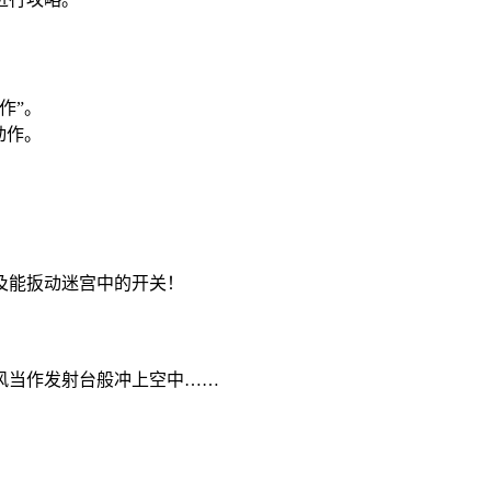
作”。
动作。
及能扳动迷宫中的开关！
风当作发射台般冲上空中……