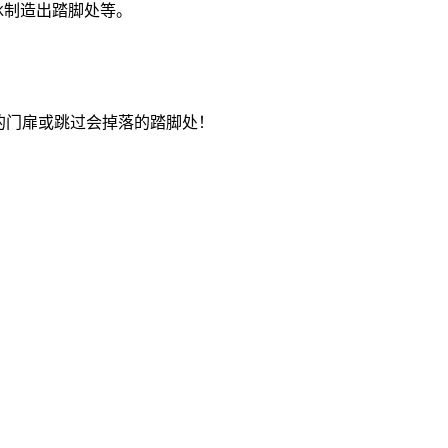
冰制造出踏脚处等。
的门扉或跳过会掉落的踏脚处！