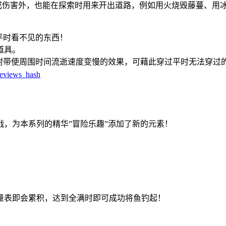
造成伤害外，也能在探索时用来开出道路，例如用火烧毁藤蔓、用
平时看不见的东西！
道具。
，附带使周围时间流逝速度变慢的效果，可藉此穿过平时无法穿过
reviews_hash
，为本系列的精华”冒险乐趣”添加了新的元素！
量表即会累积，达到全满时即可成功将鱼钓起！