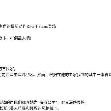
角的最新动作RPG于Steam登场！
战斗，打倒敌人吧！
的冒险家。
后便前往塞尔塞塔地区。然而，根据在他的老家找到的其中一本
镇的居民们称呼她为“海盗公主”，对其深感畏惧。
体现诺曼人粗暴和残忍的风格战斗。