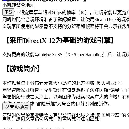
小叽转整合地址
支援21:9超宽屏幕与超过60fps的帧率（※），让玩家能以
下载
同时也配合游玩环境准备了默認設置，让使用Steam Deck的
广告
※玩家所使用的显示器不支持的分辨率和帧率将不会显示在設
【采用DirectX 12为基础的游戏引擎】
支持更高的效能与Intel® XeSS（Xe Super Sampli
【游戏简介】
本作舞台位于分布着无数大小岛屿的北方海域“奥贝利亚湾”。
年轻冒险家亚特鲁・克里斯汀在该处邂逅了海洋民族“诺曼”，
驾驶帆船行驶在大海上，以海图作为线索探索广大的海域！有
本作乃是以追求“冒险乐趣”为号召的伊苏系列最新作。
0人喜欢
年轻时的冒险家亚特鲁・克里斯汀在北境之海“奥贝利亚湾”的
声明：原创文章请勿转载，如需转载请注明出处！