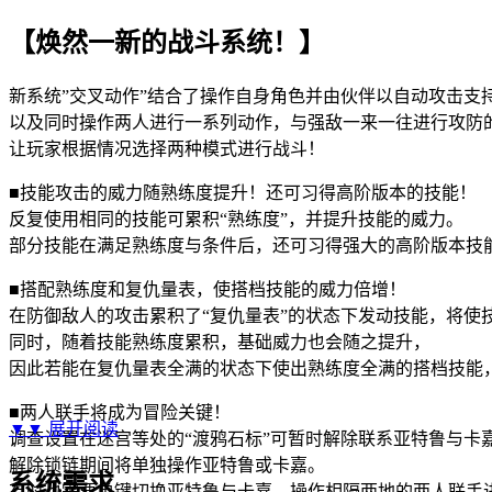
【焕然一新的战斗系统！】
新系统”交叉动作”结合了操作自身角色并由伙伴以自动攻击支持
以及同时操作两人进行一系列动作，与强敌一来一往进行攻防的
让玩家根据情况选择两种模式进行战斗！
■技能攻击的威力随熟练度提升！还可习得高阶版本的技能！
反复使用相同的技能可累积“熟练度”，并提升技能的威力。
部分技能在满足熟练度与条件后，还可习得强大的高阶版本技
■搭配熟练度和复仇量表，使搭档技能的威力倍增！
在防御敌人的攻击累积了“复仇量表”的状态下发动技能，将使
同时，随着技能熟练度累积，基础威力也会随之提升，
因此若能在复仇量表全满的状态下使出熟练度全满的搭档技能
■两人联手将成为冒险关键！
▼▼
展开阅读
调查设置在迷宫等处的“渡鸦石标”可暂时解除联系亚特鲁与卡
解除锁链期间将单独操作亚特鲁或卡嘉。
系统需求
有时也需要单键切换亚特鲁与卡嘉，操作相隔两地的两人联手