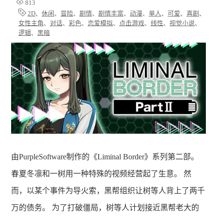
813
2D
、
休闲
、
冒险
、
剧情
、
剧情丰富
、
动漫
、
单人
、
可爱
、
喜剧
、
女性主角
、
对话
、
彩色
、
恋爱模拟
、
点击游戏
、
线性
、
视觉小说
、
逻辑
、
黑暗
由PurpleSoftware制作的《Liminal Border》系列第二部。
春夏冬凛和一树用一种特殊的视频经营起了生意。 然
而，以某个事件为导火索，黑帮组织让树等人背上了两千
万的债务。 为了打破僵局，树等人计划接近黑帮老大的