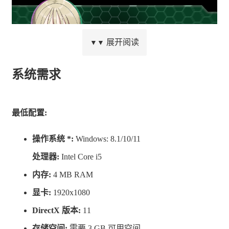
展开阅读
▼▼
系统需求
梅莉露・哈萨维 (配音：有栖ねね)
最低配置:
她身材娇小，平时总是一副心不在焉的样子，因此会给人
操作系统 *:
Windows: 8.1/10/11
一种弱不禁风的感觉。
处理器:
Intel Core i5
实际上，遇到危急情况时，她会展现出非凡的身手。
内存:
4 MB RAM
喜好甜食。
显卡:
1920x1080
她似乎与琴子处于平等的地位，黑帮成员都对她尊敬有
DirectX 版本:
11
加。
存储空间:
需要 3 GB 可用空间