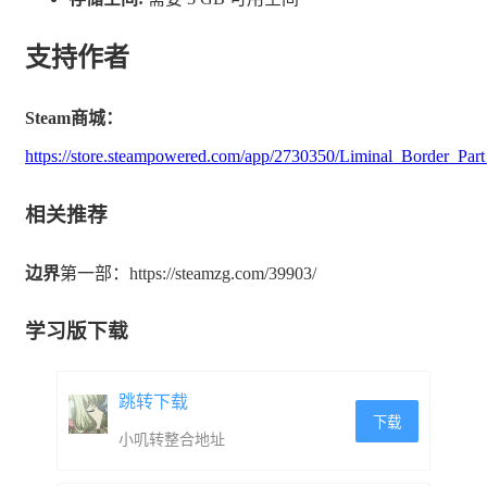
支持作者
Steam商城：
https://store.steampowered.com/app/2730350/Liminal_Border_Part_
相关推荐
春夏冬 凛 (配音：詩倉綿かほり)
边界
第一部：https://steamzg.com/39903/
与主人公既是青梅竹马，也是同级学生。
她不仅容貌出众、品行端正，且成绩优秀，堪称完美。在
学习版下载
学校里，不管男生还是女生都很喜欢她。
跳转下载
然而，这只是她表面上的样子。实际上，她是个非常狡
下载
小叽转整合地址
猾、精于算计的恶女。