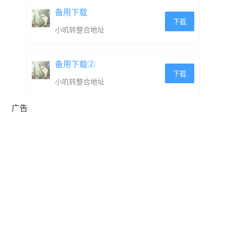
尽管出生于富裕的家庭，但她对金钱锱铢必较，还与阳菜
备用下载
联手获得了大笔的收入。
下载
小叽转整合地址
在与树共同经营生意的过程中，他们遭遇了麻烦。凛原本
打算独善其身，但被搭档阳菜制止，于是她不得不与他们
备用下载②
下载
一起摸索今后的方针。
小叽转整合地址
她尽自己最大的努力不留下任何痕迹，除了树和阳菜之
广告
外，她不和任何人有往来。