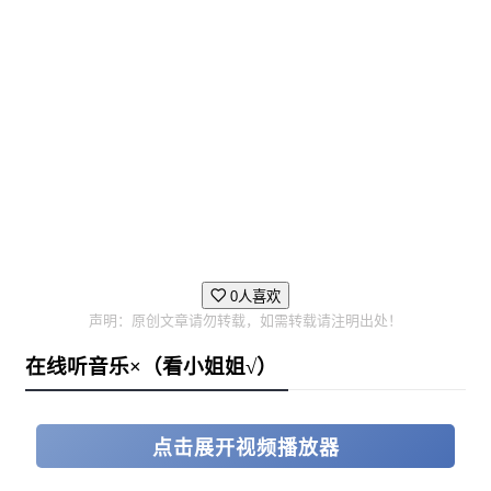
万屋 阳菜 (配音：小波すず)
树的同班同学。
虽然有很多“坏朋友”，但阳菜本人性格和蔼可亲，让人恨
不起来。
对树抱有百分百的信任，曾与他并肩渡过难关。
目前，她一边帮凛赚钱，一边协助树等人经营生意。
0人喜欢
声明：原创文章请勿转载，如需转载请注明出处！
在线听音乐×（看小姐姐√）
点击展开视频播放器