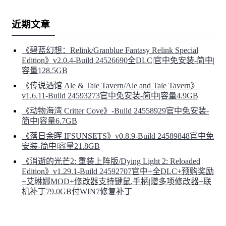
万屋 辰也 (配音：井伊筋肉)
近期文章
阳菜的哥哥。
《碧蓝幻想：Relink/Granblue Fantasy Relink Special
既是流氓学校“极恶学园”的学生，也是“怒烈弩”的首领。
Edition》v2.0.4-Build 24526690全DLC|官中免安装-简中|
容量128.5GB
他与阳菜一样，为了某个目的不择手段地赚钱，甚至不惜
《传说酒馆 Ale & Tale Tavern/Ale and Tale Tavern》
使用暴力。
v1.6.11-Build 24593273官中免安装-简中|容量4.9GB
《动物海湾 Critter Cove》-Build 24558929官中免安装-
背后有黑帮撑腰，从事的活动早已超出了“学生赚零花钱”
简中|容量6.7GB
的范畴。
《落日余晖 IFSUNSETS》v0.8.9-Build 24589848官中免
安装-简中|容量21.8GB
他把树当成自己的兄弟，树也对他信任有加。
《消逝的光芒2: 重装上阵版/Dying Light 2: Reloaded
Edition》v1.29.1-Build 24592707官中+全DLC+预购奖励
+艾琳娜MOD+修改器支持键鼠.手柄|赠多项修改器+联
机补丁79.0GB付WIN7修复补丁