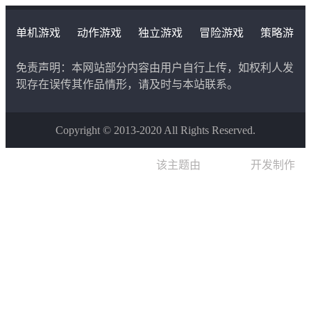
单机游戏
动作游戏
独立游戏
冒险游戏
策略游
戏
角色扮演游戏
二次元类游戏
饭田 栞 (配音：逢坂菜乃花)
免责声明：本网站部分内容由用户自行上传，如权利人发
现存在误传其作品情形，请及时与本站联系。
导致树等人背上两千万债务的罪魁祸首。
Copyright © 2013-2020 All Rights Reserved.
具有很强的自我防卫意识，遇到对自己不利的事态时，会
将责任全都推给他人。
该主题由
晨星博客
开发制作
那件事发生以后，她似乎还若无其事地继续来学校上课。
在学校里，她总是表现得文雅娴静，但实际上并非如此。