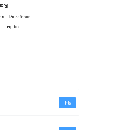
用空间
ports DirectSound
 is required
下载