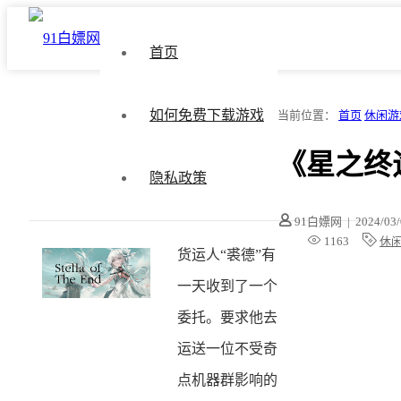
首页
如何免费下载游戏
当前位置：
首页
休闲游
《星之终途 S
隐私政策
91白嫖网
|
2024/03
1163
休
货运人“裘德”有
一天收到了一个
委托。要求他去
运送一位不受奇
点机器群影响的