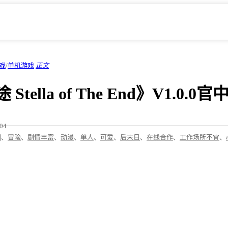
戏
/
单机游戏
正文
tella of The End》V1.0.
/04
闲
、
冒险
、
剧情丰富
、
动漫
、
单人
、
可爱
、
后末日
、
在线合作
、
工作场所不宜
、