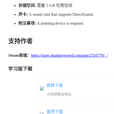
只能和他通过屏幕来进行交谈，其所在地不详。
存储空间:
需要 5 GB 可用空间
想见到父亲的少女型仿生人
声卡:
A sound card that supports DirectSound
黛莉拉
附注事项:
A pointing device is required
「对我来说，他是教给了我一切的人」
与菲莉娅相同的少女型仿生人，它被恶棍俘虏。
支持作者
身负重伤，失去了一条腿，头部也受到了损伤。
Steam商城：
https://store.steampowered.com/app/2510770/_/
因为被俘而与父亲失散，渴望能与父亲团聚。
学习版下载
跳转下载
小叽转整合地址
备用下载