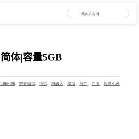
0官中简体|容量5GB
心理恐怖
、
恋爱模拟
、
情感
、
机器人
、
模拟
、
线性
、
血腥
、
视觉小说