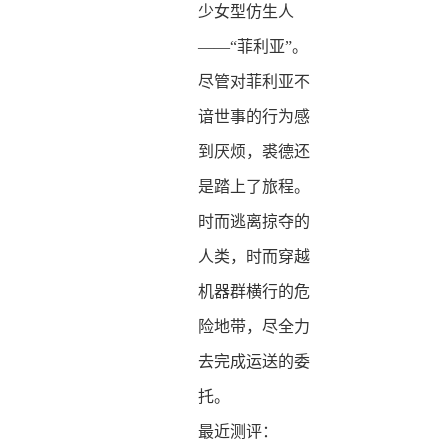
少女型仿生人
——“菲利亚”。
尽管对菲利亚不
谙世事的行为感
到厌烦，裘德还
是踏上了旅程。
时而逃离掠夺的
人类，时而穿越
机器群横行的危
险地带，尽全力
去完成运送的委
托。
最近测评：