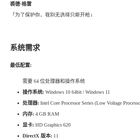
裘德·格雷
「为了保护你，我别无选择只能开枪」
以货运人工作为生的男子。
能凭借技术和对机器的深入了解，稳健地完成工作。
系统需求
同时他也是现实主义者，很少因情感或义理而行动。
他有着枪迷和机械迷的一面，摆在面前的装备常常会使他沉
最低配置:
谋划拯救人类的前贵族
需要 64 位处理器和操作系统
威廉·格罗夫纳
操作系统:
Windows 10 64bit / Windows 11
「我有一个梦想，一个毕生的梦想」
处理器:
Intel Core Processor Series (Low Voltage Processor
计划拯救被奇点机器驱逐的人类的老人。
内存:
4 GB RAM
尽管他的年龄早已远超百岁，但依靠其所掌握的先进科技不
显卡:
HD Graphics 620
他利用无人机与裘德接洽交易。
DirectX 版本:
11