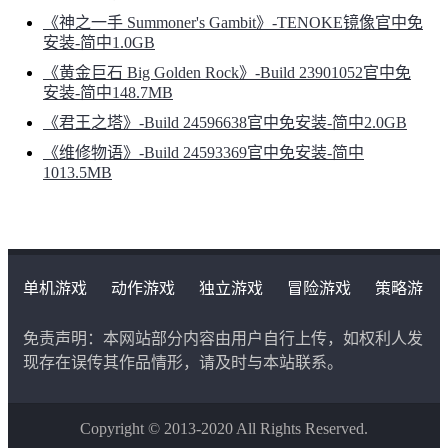
《神之一手 Summoner's Gambit》-TENOKE镜像官中免
安装-简中1.0GB
《黄金巨石 Big Golden Rock》-Build 23901052官中免
安装-简中148.7MB
《君王之塔》-Build 24596638官中免安装-简中2.0GB
《维修物语》-Build 24593369官中免安装-简中
1013.5MB
单机游戏
动作游戏
独立游戏
冒险游戏
策略游
戏
角色扮演游戏
二次元类游戏
免责声明：本网站部分内容由用户自行上传，如权利人发
现存在误传其作品情形，请及时与本站联系。
Copyright © 2013-2020 All Rights Reserved.