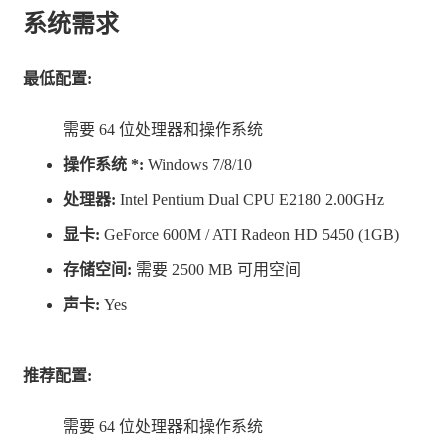
系统需求
最低配置:
需要 64 位处理器和操作系统
操作系统 *:
Windows 7/8/10
布设陷阱和路障，护卫你的城堡！
处理器:
Intel Pentium Dual CPU E2180 2.00GHz
巧妙利用陷阱与庐江，将入侵者集中到一起，打乱他们的
显卡:
GeForce 600M / ATI Radeon HD 5450 (1GB)
阵脚。大破敌军，搅乱他们精心排布的阵型！
存储空间:
需要 2500 MB 可用空间
声卡:
Yes
成为救国于水深火热之中的大功臣！
你有能力拯救这片土地吗？快快投身战斗，享受随机生成
推荐配置:
的类roguelike战役吧！每一场仗都是独一无二的体验。
需要 64 位处理器和操作系统