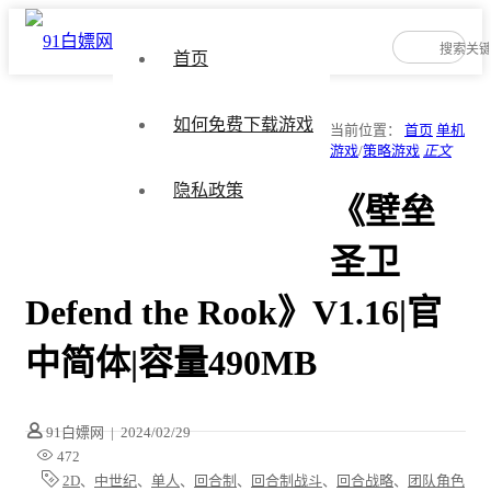
首页
如何免费下载游戏
当前位置：
首页
单机
游戏
/
策略游戏
正文
隐私政策
《壁垒
圣卫
Defend the Rook》V1.16|官
中简体|容量490MB
91白嫖网
|
2024/02/29
472
2D
、
中世纪
、
单人
、
回合制
、
回合制战斗
、
回合战略
、
团队角色