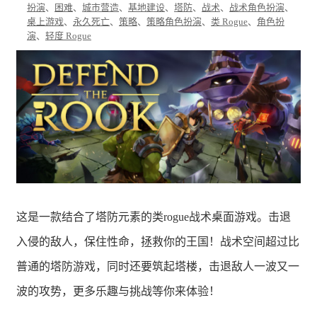
扮演
、
困难
、
城市营造
、
基地建设
、
塔防
、
战术
、
战术角色扮演
、
桌上游戏
、
永久死亡
、
策略
、
策略角色扮演
、
类 Rogue
、
角色扮
演
、
轻度 Rogue
这是一款结合了塔防元素的类rogue战术桌面游戏。击退
入侵的敌人，保住性命，拯救你的王国！战术空间超过比
普通的塔防游戏，同时还要筑起塔楼，击退敌人一波又一
波的攻势，更多乐趣与挑战等你来体验！