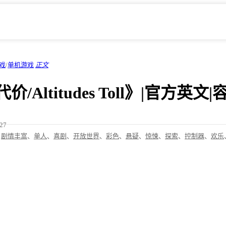
戏
/
单机游戏
正文
/Altitudes Toll》|官方英文|
/27
、
剧情丰富
、
单人
、
喜剧
、
开放世界
、
彩色
、
悬疑
、
惊悚
、
探索
、
控制器
、
欢乐