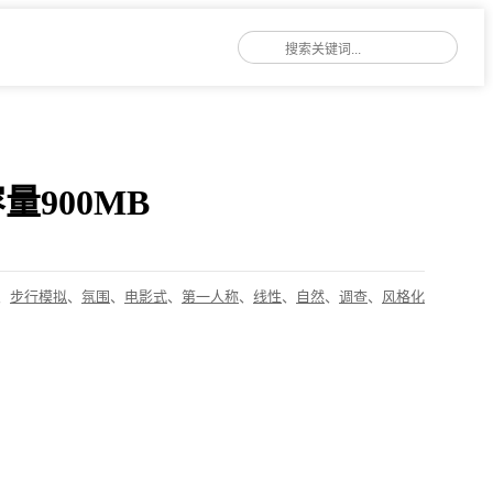
容量900MB
、
步行模拟
、
氛围
、
电影式
、
第一人称
、
线性
、
自然
、
调查
、
风格化