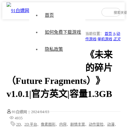
首页
如何免费下载游戏
当前位置：
首页
A
/
动
作游戏
/
单机游戏
正文
隐私政策
《未来
的碎片
（Future Fragments）》
v1.0.1|官方英文|容量1.3GB
91白嫖网
|
2024/04/03
4935
2D
、
2D 平台
、
像素图形
、
内容
、
剧情丰富
、
动作冒险
、
动漫
、