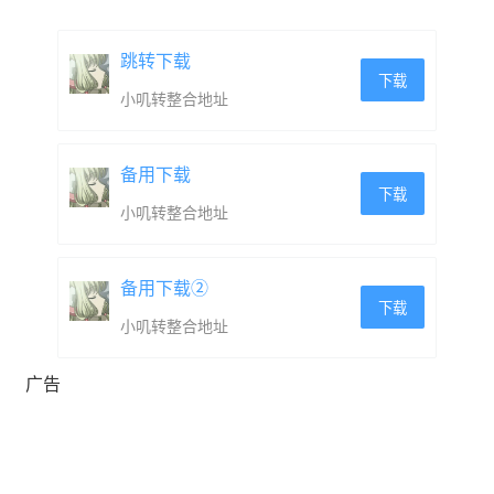
公元 1000 年，你的国王，这片土地上最强大的巫师，未
能抵御专门为摧毁你的王国而组建的敌人联盟。
跳转下载
下载
小叽转整合地址
作为最后的努力，他打开了一扇通往公元 3000 年的传送
门，那里埋藏着一件强大武器的碎片。国王的命令很简
备用下载
单：拿到碎片并安全回家。带回最多碎片的魔法师将成为
下载
小叽转整合地址
国王的得力助手，拥有所带来的一切力量。
然而，在穿越到未来之后，你会立即面对“世界大众监管
备用下载②
下载
组织”（WORM），这是一个禁止 行为以提高生产力的
小叽转整合地址
全球力量。
广告
所以，这个时代的人对于 是非常非常渴望的……