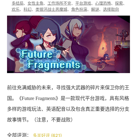
多结局
、
女性主角
、
工作场所不宜
、
平台游戏
、
心理恐怖
、
探索
、
欢乐
、
科幻
、
类银河战士恶魔城
、
角色扮演
、
解谜
、
选择取向
前往充满威胁的未来，寻找强大武器的碎片来保卫你的王
国。《Future Fragments》是一款现代平台游戏，具有风格
多样的游戏玩法、英语配音以及包含真正重要选择的分支
故事情节。（注意，不要战败）
全部评测：
多半好评 (621)