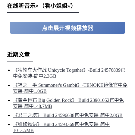
在线听音乐×（看小姐姐√）
点击展开视频播放器
近期文章
《独轮车大作战 Unicycle Together》-Build 24576839官
中免安装-简中2.3GB
《神之一手 Summoner's Gambit》-TENOKE镜像官中免
安装-简中1.0GB
《黄金巨石 Big Golden Rock》-Build 23901052官中免
安装-简中148.7MB
《君王之塔》-Build 24596638官中免安装-简中2.0GB
《维修物语》-Build 24593369官中免安装-简中
1013.5MB