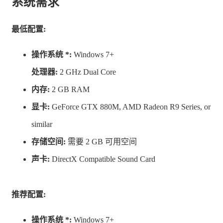
系统需求
最低配置:
操作系统 *:
Windows 7+
处理器:
2 GHz Dual Core
具有重要选择的分支故事情节
内存:
2 GB RAM
显卡:
GeForce GTX 880M, AMD Radeon R9 Series, or
通过可选的过场动画（你的选择很重要）和塑造你的角色
similar
个性的道德系统，这一切加在一起就可以发现多个完全独
存储空间:
需要 2 GB 可用空间
特的结局。好奇更多吗？查找数据库以了解有关 Future
声卡:
DirectX Compatible Sound Card
Fragments 故事的更多信息。
推荐配置:
专业配音、配乐等
操作系统 *:
Windows 7+