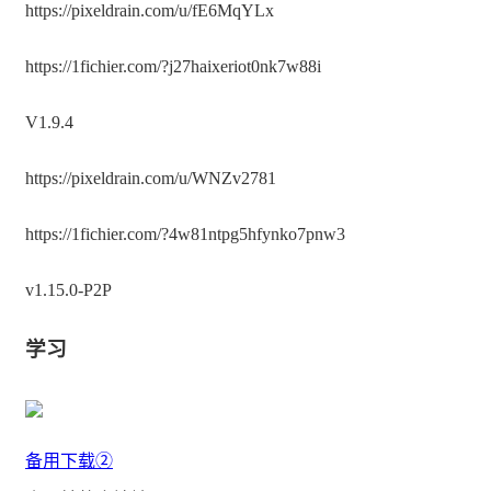
https://pixeldrain.com/u/fE6MqYLx
https://1fichier.com/?j27haixeriot0nk7w88i
V1.9.4
https://pixeldrain.com/u/WNZv2781
https://1fichier.com/?4w81ntpg5hfynko7pnw3
v1.15.0-P2P
学习
备用下载②