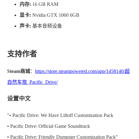
内存:
16 GB RAM
重要旅途提示
显卡:
Nvidia GTX 1060 6GB
声卡:
基本音频设备
出发前查看地图，整理装备物资，一切就绪再上路，不打
支持作者
无准备之仗
- 每一次驶入禁区都是新的挑战，诡异的天气、未知的地
Steam商城
：
https://store.steampowered.com/app/1458140/超
域是挑战也是机会
自然车旅_Pacific_Drive/
- 就算调查一无所获，也别空手而归，各种资源和装备对
设置中文
你和车总有裨益
- 记住“风浪越大鱼越贵”，最危险的地区总藏着至关重要
"• Pacific Drive: We Have Liftoff Customization Pack
的材料
• Pacific Drive: Official Game Soundtrack
• Pacific Drive: Friendly Dumpster Customization Pack"