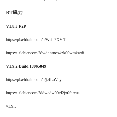
准备好了吗，厉兵秣马完毕就上车出发吧
BT磁力
V1.8.3-P2P
https://pixeldrain.com/u/WdT7XViT
https://1fichier.com/?8wdnnrnox4zk00wmkwdi
V1.9.2-Build 18065849
https://pixeldrain.com/u/jeJLoVJy
https://1fichier.com/?ddwedw09td2jx0fnrcus
v1.9.3