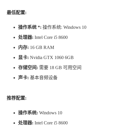
切。保持油箱满载的同时，切记车体情况也要照顾到，毕
竟没有Ta你在遍布辐射的禁区寸步难行。若要应付未知的
最低配置:
险境，记得随时检修你的爱车，四下搜刮资源装备你的移
操作系统 *:
操作系统: Windows 10
动堡垒以备不时之需。
处理器:
Intel Core i5 8600
搜查禁区
内存:
16 GB RAM
显卡:
Nvidia GTX 1060 6GB
存储空间:
需要 18 GB 可用空间
诡异而扭曲的超现实力量随处可见，ARDA组织的遗迹散
声卡:
基本音频设备
落在整个禁区之中，你的旅程不会太顺利……
危险存在于黑暗之中，在若隐若现的轮廓中，在四散的非
推荐配置:
金属堆后；当你见到翻滚的漩涡时，记得立即踩下油门快
操作系统:
Windows 10
速驶离，否则你将与大地一同被它撕裂。切记，你搜查禁
处理器:
Intel Core i5 8600
区不是为了成为禁区里的下一具骸骨。