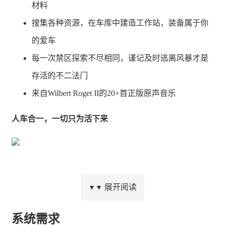
材料
搜集各种资源，在车库中建造工作站，装备属于你
的爱车
每一次禁区探索不尽相同，谨记及时逃离风暴才是
存活的不二法门
来自Wilbert Roget II的20+首正版原声音乐
人车合一，一切只为活下来
一人一车，去对抗这个残酷又无情的世界! 想要活下来，
展开阅读
▼▼
一套新轮胎远远不够。升级并加固你的伙伴——一台旅行
车。无论是原定路线内或是其他突发情况，车就是你的一
系统需求