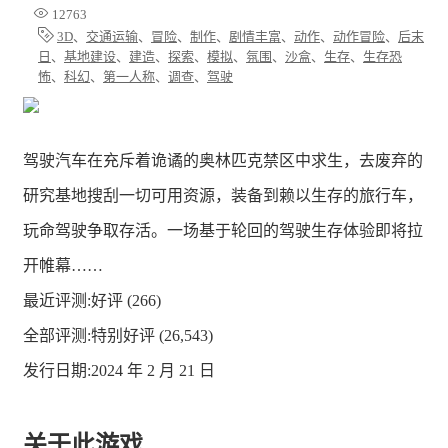
12763
3D
、
交通运输
、
冒险
、
制作
、
剧情丰富
、
动作
、
动作冒险
、
后末
日
、
基地建设
、
建造
、
探索
、
模拟
、
氛围
、
沙盒
、
生存
、
生存恐
怖
、
科幻
、
第一人称
、
调查
、
驾驶
驾驶汽车在充斥着诡谲的奥林匹克禁区中求生，去废弃的
研究基地搜刮一切可用资源，装备到赖以生存的旅行车，
玩命驾驶争取存活。一场基于轮回的驾驶生存体验即将拉
开帷幕……
最近评测:
好评 (266)
全部评测:
特别好评 (26,543)
发行日期:2024 年 2 月 21 日
关于此游戏