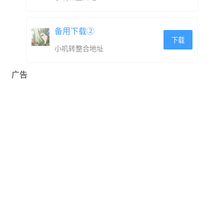
备用下载②
下载
小叽转整合地址
你能期待什么？
广告
⚔️ 最不可能的对手之间的史诗般的决斗！
♟️ 巨大的战术纵深！
🎨 有名艺术家的精美艺术作品！
🦾单人游戏有三个AI等级！
♾️ 几乎无限的可重玩性！
🧠 学起来容易，掌握起来难！
👩‍🎓 游戏内含教程和规则手册！
🌐 可在线多人游戏！
⌛ 同步和异步游戏模式！