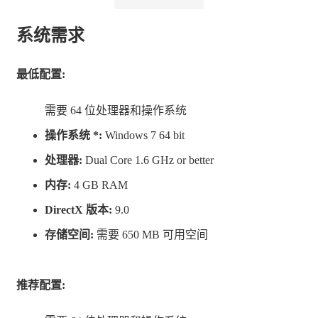
败他们的对手。
系统需求
规则很简单。轮到你时，采取两项行动，这可能是：
最低配置:
操纵：移动你的战士及抽取一张卡牌！
攻击: 打出一张攻击牌！
需要 64 位处理器和操作系统
计谋: 打出一张计谋牌(有特殊效果的牌)。
操作系统 *:
Windows 7 64 bit
处理器:
Dual Core 1.6 GHz or better
让你对手的英雄健康值减到零，你就赢了游戏。
内存:
4 GB RAM
这款游戏的特别之处在于，每个英雄都有独特的牌组和能
DirectX 版本:
9.0
力。爱丽丝可变大变小。亚瑟王可以弃一张牌来增强其攻
存储空间:
需要 650 MB 可用空间
击。辛巴达随着航行次数的增加会变得越来越强大。美杜
莎只需一瞥就能毁了你。
推荐配置: