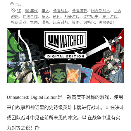
755
3D
、
90 年代
、
单人
、
卡牌战斗
、
卡牌游戏
、
回合制战术
、
回合
战略
、
在线合作
、
多人
、
彩色
、
战争游戏
、
架空历史
、
桌上游戏
、
棋盘游戏
、
氛围
、
漫画
、
玩家对战
、
策略
、
风格化
、
黑暗奇幻
Unmatched: Digital Edition是一款高度不对称的游戏，使用
来自故事和神话里的史诗级英雄卡牌进行战斗。⚔️ 在决斗
或团队战斗中见证前所未见的冲突。💥 在战争中没有实
力对等之说！💥