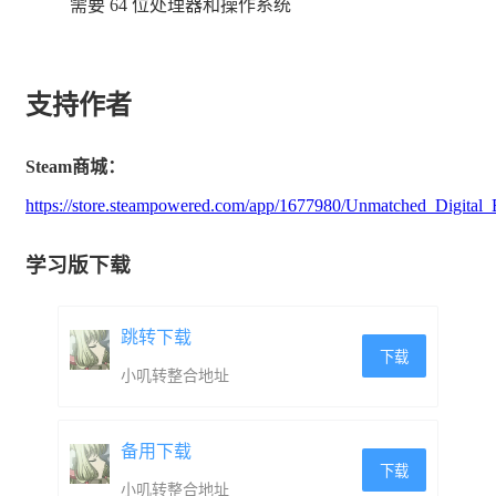
需要 64 位处理器和操作系统
支持作者
Unmatched为何如此好玩?
Steam商城：
https://store.steampowered.com/app/1677980/Unmatched_Digital_E
Unmatched属于简单易学的游戏之一，具有令人难以置信
学习版下载
的深度。你的英雄和你的对手的战术洞察力和知识将决定
战斗的结果。游戏速度很快，但玩起来却截然不同！你的
跳转下载
决定将决定你的命运，而你的技能(以及一点点运气)将使
下载
小叽转整合地址
你获胜。
备用下载
下载
小叽转整合地址