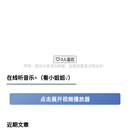
🖌️ 官方Unmatched规则咨询了该棋盘游戏的设计
者！
🔜 多个扩展即将推出 - 带来新的英雄和地图!
💻 一款体验独特的棋盘游戏，拥有便捷的数字平
台！
0人喜欢
https://store.steampowered.com/app/1677980/Unmatched_Digital_E
声明：原创文章请勿转载，如需转载请注明出处！
在线听音乐×（看小姐姐√）
点击展开视频播放器
近期文章