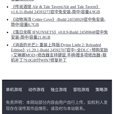
《传说酒馆 Ale & Tale Tavern/Ale and Tale Tavern》
v1.6.11-Build 24593273官中免安装-简中|容量4.9GB
《动物海湾 Critter Cove》-Build 24558929官中免安装-
简中|容量6.7GB
《落日余晖 IFSUNSETS》v0.8.9-Build 24589848官中免
安装-简中|容量21.8GB
《消逝的光芒2: 重装上阵版/Dying Light 2: Reloaded
Edition》v1.29.1-Build 24592707官中+全DLC+预购奖励
+艾琳娜MOD+修改器支持键鼠.手柄|赠多项修改器+联
机补丁79.0GB付WIN7修复补丁
单机游戏
动作游戏
独立游戏
冒险游戏
策略游
戏
角色扮演游戏
二次元类游戏
免责声明：本网站部分内容由用户自行上传，如权利人发
现存在误传其作品情形，请及时与本站联系。