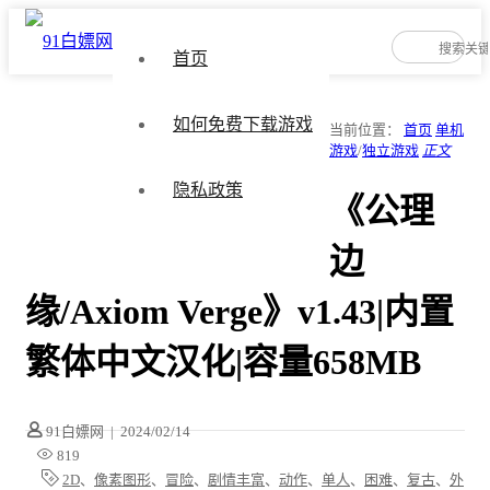
首页
如何免费下载游戏
当前位置：
首页
单机
游戏
/
独立游戏
正文
隐私政策
《公理
边
缘/Axiom Verge》v1.43|内置
繁体中文汉化|容量658MB
91白嫖网
|
2024/02/14
819
2D
、
像素图形
、
冒险
、
剧情丰富
、
动作
、
单人
、
困难
、
复古
、
外