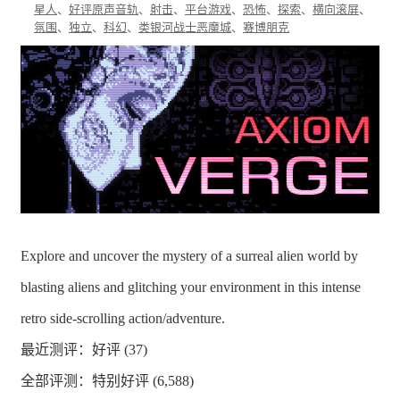
星人
、
好评原声音轨
、
射击
、
平台游戏
、
恐怖
、
探索
、
横向滚屏
、
氛围
、
独立
、
科幻
、
类银河战士恶魔城
、
赛博朋克
Explore and uncover the mystery of a surreal alien world by
blasting aliens and glitching your environment in this intense
retro side-scrolling action/adventure.
最近测评：
好评 (37)
全部评测：
特别好评 (6,588)