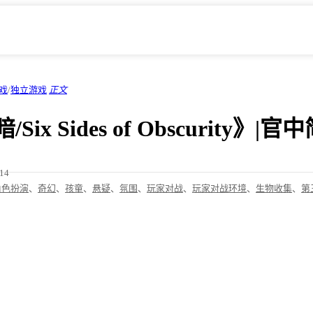
戏
/
独立游戏
正文
ix Sides of Obscurity》|
/14
角色扮演
、
奇幻
、
孩童
、
悬疑
、
氛围
、
玩家对战
、
玩家对战环境
、
生物收集
、
第