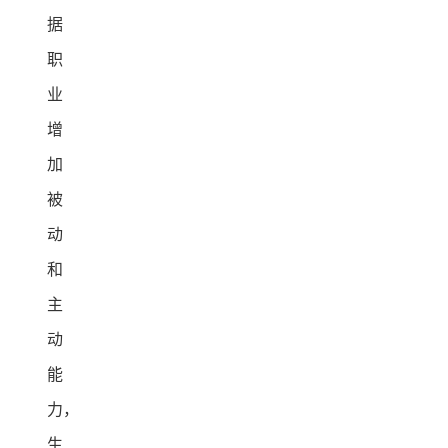
据
职
业
增
加
被
动
和
主
动
能
力，
生