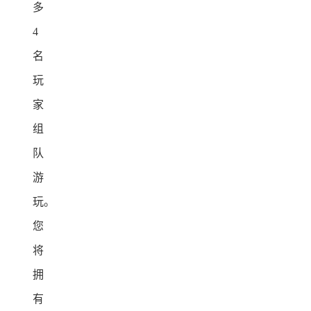
多
4
名
玩
家
组
队
游
玩。
您
将
拥
有