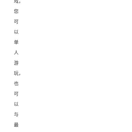
戏，
您
可
以
单
人
游
玩，
也
可
以
与
最