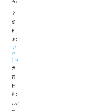
等。
全
部
评
测：
好
评
(15)
发
行
日
期：
2024