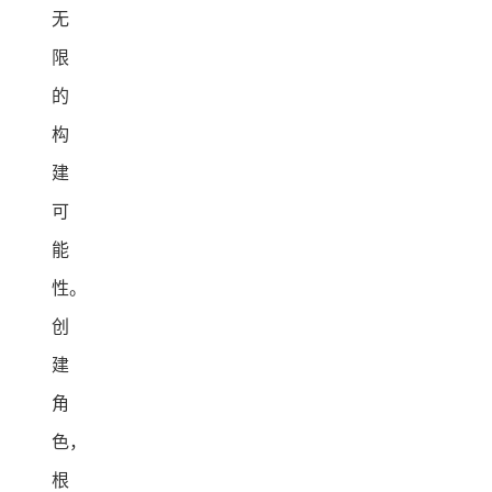
无
限
的
构
建
可
能
性。
创
建
角
色，
根