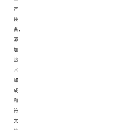
产
装
备，
添
加
战
术
加
成
和
符
文