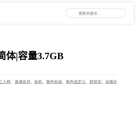
官中简体|容量3.7GB
三人称
、
类魂系列
、
街机
、
角色扮演
、
角色自定义
、
超现实
、
风格化