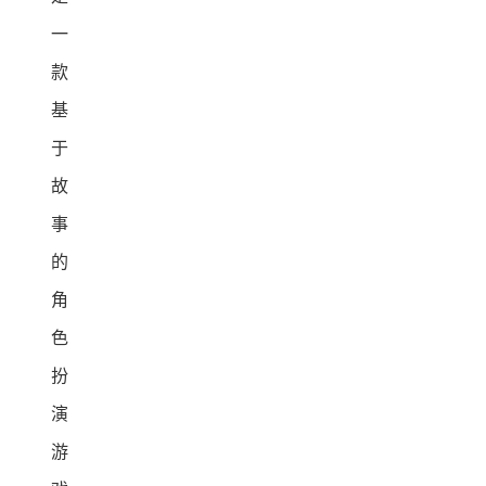
一
款
基
于
故
事
的
角
色
扮
演
游