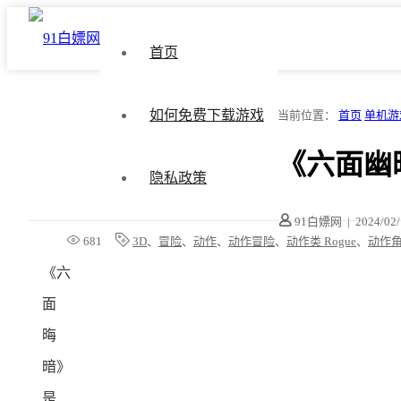
首页
如何免费下载游戏
当前位置：
首页
单机游
《六面幽暗/S
隐私政策
91白嫖网
|
2024/02
681
3D
、
冒险
、
动作
、
动作冒险
、
动作类 Rogue
、
动作
《六
面
晦
暗》
是