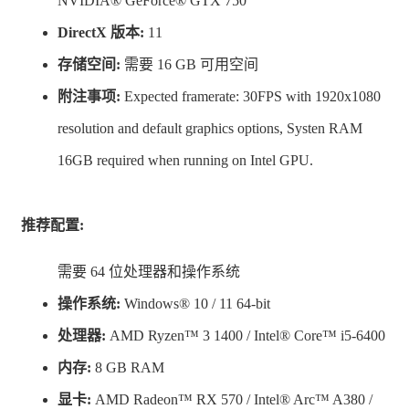
NVIDIA® GeForce® GTX 750
玩家将借由创造的力量复兴被黑暗笼罩的阿雷夫加尔德，
DirectX 版本:
11
谱写壮大的故事！
存储空间:
需要 16 GB 可用空间
■在初代《勇者斗恶龙 创世小玩家》
附注事项:
Expected framerate: 30FPS with 1920x1080
的基础上新增了便利的创造物品功
resolution and default graphics options, Systen RAM
能！
16GB required when running on Intel GPU.
推荐配置:
需要 64 位处理器和操作系统
操作系统:
Windows® 10 / 11 64-bit
处理器:
AMD Ryzen™ 3 1400 / Intel® Core™ i5-6400
内存:
8 GB RAM
只需点一下鼠标即可将方块放置到远处，或轻松摧
显卡:
AMD Radeon™ RX 570 / Intel® Arc™ A380 /