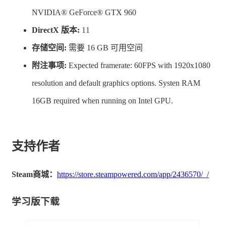
毁方块和道具！
NVIDIA® GeForce® GTX 960
加入能将已放置物品移回原位的便利功能
DirectX 版本:
11
“Undo（复原）”！
存储空间:
需要 16 GB 可用空间
加入于《勇者斗恶龙创世小玩家2 破坏神席德与空
附注事项:
Expected framerate: 60FPS with 1920x1080
荡岛》中登场的便利功能“爆炸锤”，可以一口气破
resolution and default graphics options. Systen RAM
坏一定范围内的物品！
16GB required when running on Intel GPU.
可以自由创造建筑物的“不为人知之岛”大幅进化，
可堆叠方块的高度约增加了一倍！
收录居民小型雕像和怪物小型雕像等道具，还能享
支持作者
受透过搜集点阵来兑换各种便利道具的趣味要素！
Steam商城：
https://store.steampowered.com/app/2436570/_/
使用建筑卡即可向其他玩家展示自己的建筑物，或
在自己的岛上重现其他玩家的建筑物！
学习版下载
■套装中包含于智能手机版中登场的追