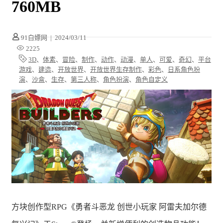
760MB
91白嫖网
|
2024/03/11
2225
3D
、
体素
、
冒险
、
制作
、
动作
、
动漫
、
单人
、
可爱
、
奇幻
、
平台
游戏
、
建造
、
开放世界
、
开放世界生存制作
、
彩色
、
日系角色扮
演
、
沙盒
、
生存
、
第三人称
、
角色扮演
、
角色自定义
方块创作型RPG《勇者斗恶龙 创世小玩家 阿雷夫加尔德