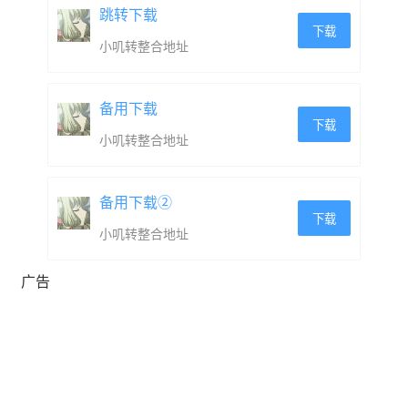
跳转下载
加DLC！
下载
小叽转整合地址
备用下载
下载
小叽转整合地址
备用下载②
下载
小叽转整合地址
本作的Steam®版包含追加于智能手机版的追加DLC​​“魔
广告
毯”、“头目怪物组”、“行星仪”和“点阵戒指”，可以于能自
由地创造建筑物的“不为人知之岛”上使用。