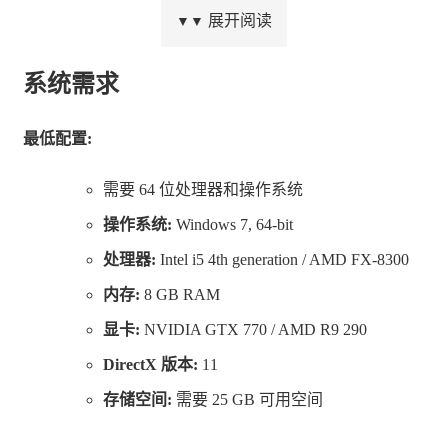
展开阅读
▼▼
系统需求
《HUMANKIND™》是一款历史战略游戏，你将在其中
最低配置:
重新书写人类历史的整个故事，结合文化来打造出一个专
需要 64 位处理器和操作系统
属于你自己的独特文明。
操作系统:
Windows 7, 64-bit
游戏的数字豪华版包含：
处理器:
Intel i5 4th generation / AMD FX-8300
-《HUMANKIND™》数字版游戏
内存:
8 GB RAM
-《HUMANKIND™》数字音乐（.mp3）
显卡:
NVIDIA GTX 770 / AMD R9 290
- 单位与科技树海报（.pdf）
DirectX 版本:
11
-《HUMANKIND™》圣母院包及更多！
存储空间:
需要 25 GB 可用空间
标准版的拥有者可购买升级，获取以下