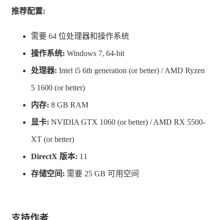
推荐配置:
《HUMANKIND™》内容：
《HUMANKIND™》音乐（.mp3）
需要 64 位处理器和操作系统
单位与科技树海报（.pdf）
操作系统:
Windows 7, 64-bit
《HUMANKIND™》圣母院包
处理器:
Intel i5 6th generation (or better) / AMD Ryzen
5 1600 (or better)
打造你的文明
内存:
8 GB RAM
显卡:
NVIDIA GTX 1060 (or better) / AMD RX 5500-
XT (or better)
DirectX 版本:
11
存储空间:
需要 25 GB 可用空间
结合多达60种历史文化，带领你的子民从古代走向现代社
支持作者