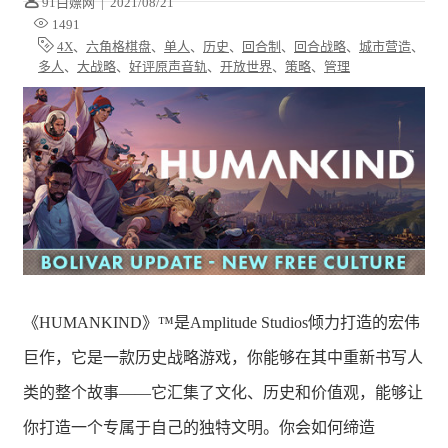
91白嫖网
|
2021/08/21
1491
4X
、
六角格棋盘
、
单人
、
历史
、
回合制
、
回合战略
、
城市营造
、
多人
、
大战略
、
好评原声音轨
、
开放世界
、
策略
、
管理
《HUMANKIND》™是Amplitude Studios倾力打造的宏伟
巨作，它是一款历史战略游戏，你能够在其中重新书写人
类的整个故事——它汇集了文化、历史和价值观，能够让
你打造一个专属于自己的独特文明。你会如何缔造