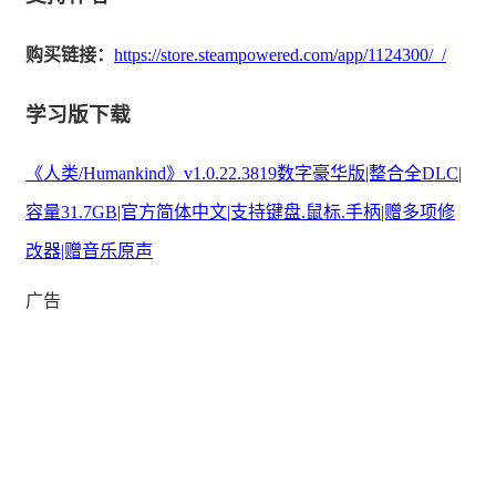
会。从籍籍无名的新石器部落起家，过渡到远古时代的巴
比伦人，成为古典时代的玛雅人、中世纪的倭玛亚人、近
购买链接：
https://store.steampowered.com/app/1124300/_/
代早期的英国人等等。每一种文化都会给游戏添加独特的
学习版下载
层面，带来几乎永无止境的结果。
不只是历史，它是你的故事
《人类/Humankind》v1.0.22.3819数字豪华版|整合全DLC|
容量31.7GB|官方简体中文|支持键盘.鼠标.手柄|赠多项修
改器|赠音乐原声
广告
面对历史事件，做出影响深远的道德抉择，实现科学突
破。发现坐落于世界各地的自然奇观，或是打造举世瞩目