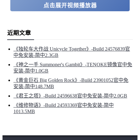
点击展开视频播放器
成为那个为这个世界留下最深刻烙印的人吗？
精通陆、海和空战术战役
近期文章
《独轮车大作战 Unicycle Together》-Build 24576839官
中免安装-简中2.3GB
《神之一手 Summoner's Gambit》-TENOKE镜像官中免
安装-简中1.0GB
《黄金巨石 Big Golden Rock》-Build 23901052官中免
安装-简中148.7MB
《HUMANKIND™》中的每一场战斗都像是在真实世界
《君王之塔》-Build 24596638官中免安装-简中2.0GB
地图上铺展开的迷你回合制桌上游戏。调遣你的军队，指
《维修物语》-Build 24593369官中免安装-简中
1013.5MB
挥所有单位，包括所属文化的象征性单位及其特殊能力。
建造攻城武器以围攻和占领城市。在跨越数个回合的大型
战斗中奋战，尽情使用增援！