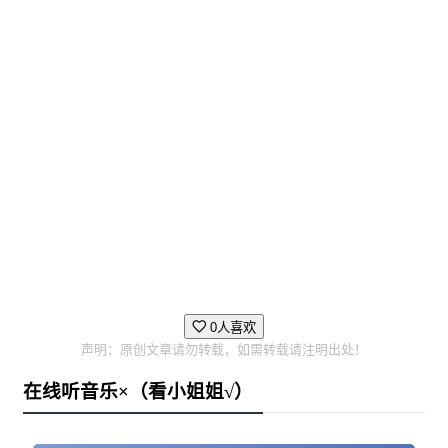
的人类杰作。每一个游戏元素都将反映真实历史。融合它
们，打造属于你的世界构想。
在世界中留下你的印迹
享受过程，比实现结果来得更重要。全新统一胜利条件
0人喜欢
声明：原创文章请勿转载，如需转载请注明出处！
——名望。你所完成的每一个伟大功绩，所做出的每一个
在线听音乐×（看小姐姐√）
道德抉择，所赢得的每一场战斗都将为你构建名望，并为
世界带来恒久的影响。名望最高的玩家将赢得游戏。你会