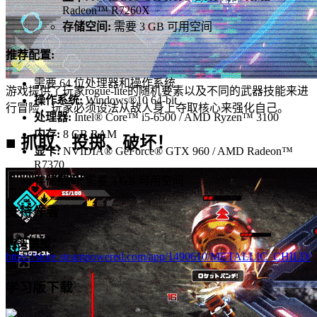
Radeon™ R7260X
存储空间:
需要 3 GB 可用空间
推荐配置:
需要 64 位处理器和操作系统
游戏提供了玩家rogue-lite的随机要素以及不同的武器技能来进
操作系统:
Windows®10 64-bit
行冒险，玩家必须设法从敌人身上夺取核心来强化自己。
处理器:
Intel® Core™ i5-6500 / AMD Ryzen™ 3100
内存:
8 GB RAM
■ 抓取、投掷、破坏！
显卡:
NVIDIA® GeForce® GTX 960 / AMD Radeon™
R7370
存储空间:
需要 3 GB 可用空间
支持作者
购买链接：
https://store.steampowered.com/app/1490610/METALLIC_CHILD/
学习版下载