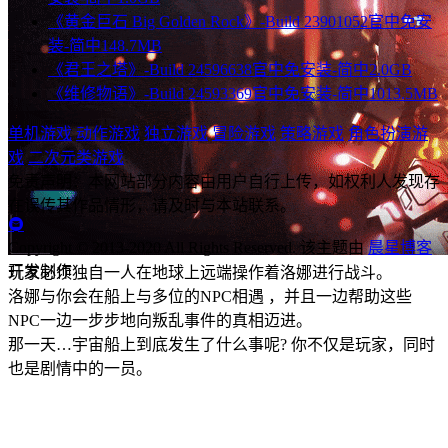
《黄金巨石 Big Golden Rock》-Build 23901052官中免安
装-简中148.7MB
《君王之塔》-Build 24596638官中免安装-简中2.0GB
《维修物语》-Build 24593369官中免安装-简中1013.5MB
单机游戏
动作游戏
独立游戏
冒险游戏
策略游戏
角色扮演游
戏
二次元类游戏
免责声明：本网站部分内容由用户自行上传，如权利人发现存
在误传其作品情形，请及时与本站联系。
Copyright © 2013-2020 All Rights Reserved.
该主题由
晨星博客
开发制作
玩家必须独自一人在地球上远端操作着洛娜进行战斗。
洛娜与你会在船上与多位的NPC相遇 ，并且一边帮助这些
NPC一边一步步地向叛乱事件的真相迈进。
那一天…宇宙船上到底发生了什么事呢? 你不仅是玩家，同时
也是剧情中的一员。