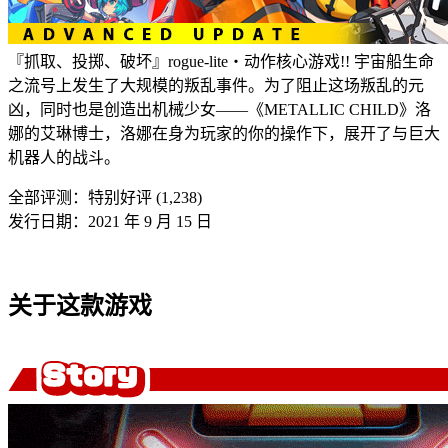
『抓取、投掷、破坏』rogue-lite・动作核心游戏!! 宇宙船生命
之流号上发生了大规模的叛乱事件。为了阻止这场叛乱的元
凶，同时也是创造出机械少女――《METALLIC CHILD》洛
娜的艾琳博士，洛娜在身为玩家的你的操作下，展开了与巨大
机器人的战斗。
全部评测：
特别好评 (1,238)
发行日期：2021 年 9 月 15 日
关于这款游戏