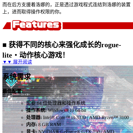
而在后方支援着洛娜的，正是透过游戏程式连结到洛娜的装置
上，进而取得操作权限的你。
■ 获得不同的核心来强化成长的rogue-
lite・动作核心游戏！
▼▼
展开阅读
系统需求
最低配置:
需要 64 位处理器和操作系统
操作系统:
Windows®10 64-bit
处理器:
Intel® Core™ i3-3330 / AMD Ryzen™ 3100
内存:
8 GB RAM
显卡:
NVIDIA® GeForce® GTX 750 / AMD