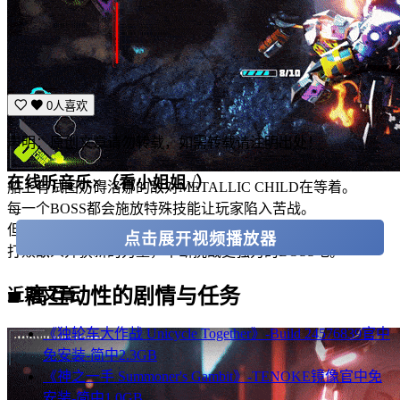
0人喜欢
声明：原创文章请勿转载，如需转载请注明出处！
在线听音乐×（看小姐姐√）
船上有试图妨碍洛娜的敌对METALLIC CHILD在等着。
每一个BOSS都会施放特殊技能让玩家陷入苦战。
但是一旦成功击败他们之后，便能获得相对应的技能。
点击展开视频播放器
打败敌人并获新的力量，不断挑战更强力的BOSS吧。
■ 高互动性的剧情与任务
近期文章
《独轮车大作战 Unicycle Together》-Build 24576839官中
免安装-简中2.3GB
《神之一手 Summoner's Gambit》-TENOKE镜像官中免
安装-简中1.0GB