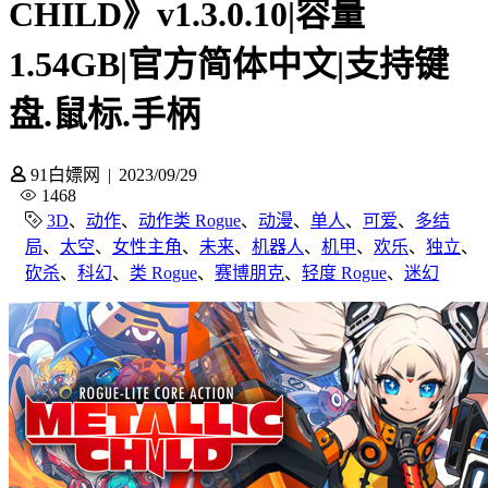
CHILD》v1.3.0.10|容量
1.54GB|官方简体中文|支持键
盘.鼠标.手柄
91白嫖网
|
2023/09/29
1468
3D
、
动作
、
动作类 Rogue
、
动漫
、
单人
、
可爱
、
多结
局
、
太空
、
女性主角
、
未来
、
机器人
、
机甲
、
欢乐
、
独立
、
砍杀
、
科幻
、
类 Rogue
、
赛博朋克
、
轻度 Rogue
、
迷幻