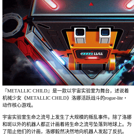
『METALLIC CHILD』是一款以宇宙实验室为舞台，述说着
机械少女《METALLIC CHILD》洛娜活跃战斗的rogue-lite・
动作核心游戏。
宇宙实验室生命之流号上发生了大规模的叛乱事件。除了洛娜
和斑以外的机器人都正计画着将生命之流号坠落到地球上。为
了阻止他们的计画，洛娜毅然决然地向机器人发起了反抗。