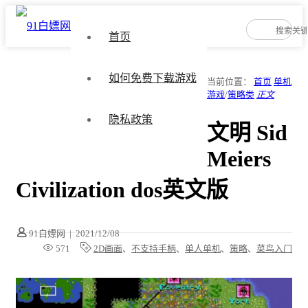
首页
如何免费下载游戏
当前位置：
首页
单机
游戏
/
策略类
正文
隐私政策
文明 Sid
Meiers
Civilization dos英文版
91白嫖网
|
2021/12/08
571
2D画面
、
不支持手柄
、
单人单机
、
策略
、
菜鸟入门