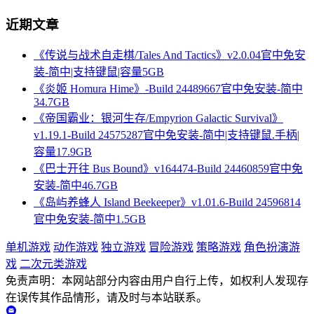
近期文章
《传说与战术自走棋/Tales And Tactics》v2.0.04官中免安
装-简中|支持键鼠|容量5GB
《炎姬 Homura Hime》-Build 24489667官中免安装-简中
34.7GB
《帝国霸业：银河生存/Empyrion Galactic Survival》
v1.19.1-Build 24575287官中免安装-简中|支持键鼠.手柄|
容量17.9GB
《巴士开往 Bus Bound》v164474-Build 24460859官中免
安装-简中46.7GB
《岛屿养蜂人 Island Beekeeper》v1.01.6-Build 24596814
官中免安装-简中1.5GB
单机游戏
动作游戏
独立游戏
冒险游戏
策略游戏
角色扮演游
戏
二次元类游戏
免责声明：本网站部分内容由用户自行上传，如权利人发现存
在误传其作品情形，请及时与本站联系。