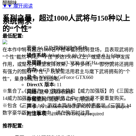
醍醐味。
▼▼
展开阅读
系列之最，超过1000人武将与150种以上
系统需求
的“个性”
最低配置:
需要 64 位处理器和操作系统
在本作中将有超过1000名个性丰富的武将登场，且表现武将的
操作系统:
Windows® 10, Windows® 8.1, 64bit
“个性”截然不同。“个性”多达150种以上，或是在战斗中发挥
处理器:
Intel Core i3-3220 (3.0GHz or over)
作用，或是在内政里发挥效果，多种多样。一部分武将还拥用
内存:
4 GB RAM
有强力的固有“个性”。玩家需活用君主与麾下武将拥有的“个
显卡:
NVIDIA GeForce GTX660
性”，量身制定合宜的战略。
DirectX 版本:
11
※集合了《三国志14》游戏本篇和【威力加强版】的《三国志
网络:
宽带互联网连接
14威力加强版套装》也在销售之中。请注意不要重复购买。
存储空间:
需要 20 GB 可用空间
※包含《三国志 14》游戏本篇与季票的特惠套装《三国志 14
声卡:
16 bit stereo, 48KHz WAVE file can be played
数字豪华版》也贩卖中。请在购买时注意。
附注事项:
1280 x 720 Display required
推荐配置: