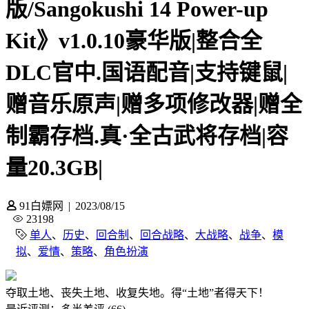
版/Sangokushi 14 Power-up
Kit》v1.0.10豪华版|整合全
DLC官中.国语配音|支持键鼠|
赠音乐原声|赠多项修改器|赠全
制霸存档.真·全古武将存档|容
量20.3GB|
91白嫖网
|
2023/08/15
23198
单人
、
历史
、
回合制
、
回合战略
、
大战略
、
战争
、
模
拟
、
爱情
、
策略
、
角色扮演
夺取土地、丧失土地、收复失地。得“土地”者得天下！