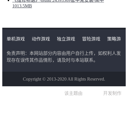
《维修物语》-Build 24593369官中免安装-简中
1013.5MB
单机游戏
动作游戏
独立游戏
冒险游戏
策略游
戏
角色扮演游戏
二次元类游戏
免责声明：本网站部分内容由用户自行上传，如权利人发
现存在误传其作品情形，请及时与本站联系。
Copyright © 2013-2020 All Rights Reserved.
该主题由
晨星博客
开发制作