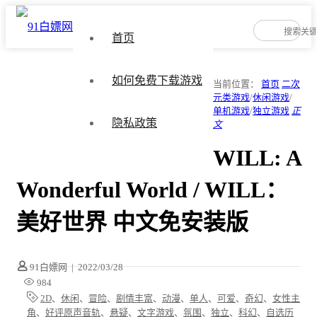
首页
如何免费下载游戏
当前位置：
首页
二次
元类游戏
/
休闲游戏
/
单机游戏
/
独立游戏
正
隐私政策
文
WILL: A
Wonderful World / WILL：
美好世界 中文免安装版
91白嫖网
|
2022/03/28
984
2D
、
休闲
、
冒险
、
剧情丰富
、
动漫
、
单人
、
可爱
、
奇幻
、
女性主
角
、
好评原声音轨
、
悬疑
、
文字游戏
、
氛围
、
独立
、
科幻
、
自选历