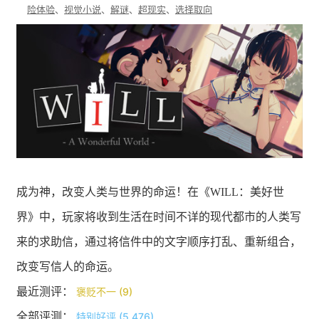
险体验
、
视觉小说
、
解谜
、
超现实
、
选择取向
成为神，改变人类与世界的命运！在《WILL：美好世
界》中，玩家将收到生活在时间不详的现代都市的人类写
来的求助信，通过将信件中的文字顺序打乱、重新组合，
改变写信人的命运。
最近测评：
褒贬不一 (9)
全部评测：
特别好评 (5,476)