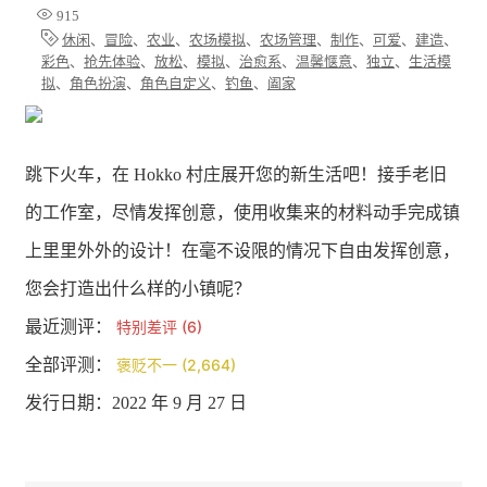
915
休闲
、
冒险
、
农业
、
农场模拟
、
农场管理
、
制作
、
可爱
、
建造
、
彩色
、
抢先体验
、
放松
、
模拟
、
治愈系
、
温馨惬意
、
独立
、
生活模
拟
、
角色扮演
、
角色自定义
、
钓鱼
、
阖家
跳下火车，在 Hokko 村庄展开您的新生活吧！接手老旧
的工作室，尽情发挥创意，使用收集来的材料动手完成镇
上里里外外的设计！在毫不设限的情况下自由发挥创意，
您会打造出什么样的小镇呢？
最近测评：
特别差评 (6)
全部评测：
褒贬不一 (2,664)
发行日期：2022 年 9 月 27 日