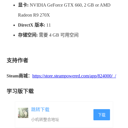
具、壁纸、地板，甚至是衣物上色！让您的小城处处展露
显卡:
NVIDIA GeForce GTX 660, 2 GB or AMD
出您的独有风格。
Radeon R9 270X
DirectX 版本:
11
存储空间:
需要 4 GB 可用空间
? 建造与装饰 ?
寻求镇上建筑工人的协助，开始扩建小镇。依照您的喜好
支持作者
选择建筑物的位置，并将一切安排妥当，准备迎接新的居
Steam商城：
https://store.steampowered.com/app/824000/_/
民搬入。自由装饰所有房屋的内外部，选择喜欢的设计并
放置家具，打造会让新朋友眼睛一亮的房屋。厌倦了镇上
学习版下载
的布局，想增加点新花样吗？那就移动您的房屋与建筑
吧，随时都可免费进行！
跳转下载
下载
小叽转整合地址