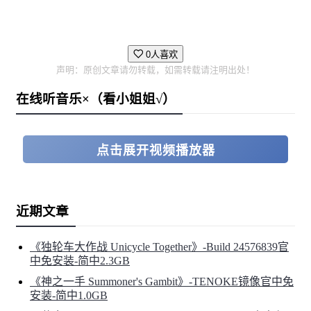
迎他们，每个居民的个性都不一样，您有机会结交到超棒
的朋友！或者您也可以出发进行采集资源的探险之旅，一
0人喜欢
路砍伐、挖掘、开采资源来储备发挥创造力时会需要的材
声明：原创文章请勿转载，如需转载请注明出处！
料！也别忘了参加五花八门的季节性活动、每周创作者挑
在线听音乐×（看小姐姐√）
战等活动！
点击展开视频播放器
近期文章
《独轮车大作战 Unicycle Together》-Build 24576839官
中免安装-简中2.3GB
《神之一手 Summoner's Gambit》-TENOKE镜像官中免
安装-简中1.0GB