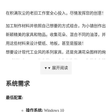
在积满灰尘的老旧工作室全心投入，尽情发挥您的创意！
加工制作材料并依照自己想要的方式组合，为小镇创作出
新颖精美的家具和物品。收集花朵、混合不同的油漆，并
用这些材料来设计壁纸、地板，甚至是服装！
想要设计现代工业风的系列家具，还是充满花朵图样的绚
丽壁纸组合呢？工作室的一切全都任您使用，您能完全按
展开阅读
▼▼
照自己的想法设计一座让居民赞叹不已的小镇。
想要跟其他玩家分享您迷人的创作吗？那就将作品上传到
系统需求
哈克社区商店，您能在那里分享物品、浏览展厅并利用简
最低配置:
单的分享码下载其他玩家的创作。加入每周挑战的主题设
计活动，参与挑战就有机会获选被放上型录展示！
操作系统:
Windows 10