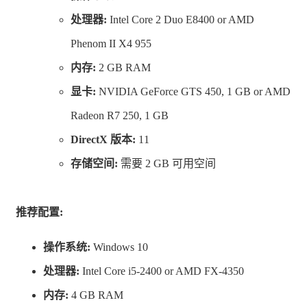
处理器:
Intel Core 2 Duo E8400 or AMD
想要跟其他玩家分享您迷人的创作吗？那就将作品上传到
Phenom II X4 955
哈克社区商店，您能在那里分享物品、浏览展厅并利用简
内存:
2 GB RAM
单的分享码下载其他玩家的创作。加入每周挑战的主题设
显卡:
NVIDIA GeForce GTS 450, 1 GB or AMD
计活动，参与挑战就有机会获选被放上型录展示！
Radeon R7 250, 1 GB
DirectX 版本:
11
存储空间:
需要 2 GB 可用空间
推荐配置:
? 设计与上色 ?
到工作室在游戏中的各个物件上展现个人特色。利用工作
操作系统:
Windows 10
桌来打造自己的家具，在简单但功能强大的编辑器中结合
处理器:
Intel Core i5-2400 or AMD FX-4350
不同的形状和材料，拿起刷子添上缤纷色彩。您可以为家
内存:
4 GB RAM