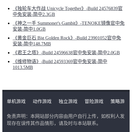
《独轮车大作战 Unicycle Together》-Build 24576839官
中免安装-简中2.3GB
《神之一手 Summoner's Gambit》-TENOKE镜像官中免
安装-简中1.0GB
《黄金巨石 Big Golden Rock》-Build 23901052官中免
安装-简中148.7MB
《君王之塔》-Build 24596638官中免安装-简中2.0GB
《维修物语》-Build 24593369官中免安装-简中
1013.5MB
单机游戏
动作游戏
独立游戏
冒险游戏
策略游
戏
角色扮演游戏
二次元类游戏
免责声明：本网站部分内容由用户自行上传，如权利人发
现存在误传其作品情形，请及时与本站联系。