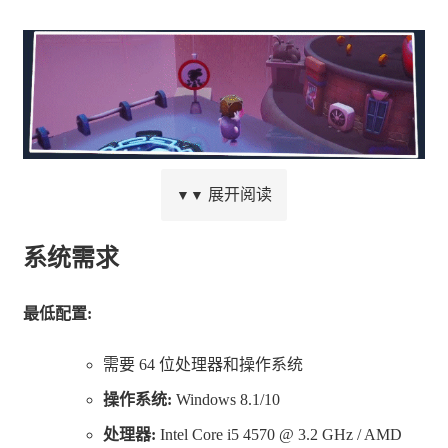
展开阅读
▼▼
在巨大的库酷树中穿越秘密世界，寻找你的盟友，结束宠
物叛乱！这款迷人的3D平台游戏将带你穿越浩瀚多彩的
系统需求
库酷宇宙，你要负责一群宠物，并利用它们的个人能力与
最低配置:
各式各样的大怪战斗；寻找并收集隐藏道具；解决古老的
谜题。可以选择单打独斗，也可与多达三个朋友组队，享
需要 64 位处理器和操作系统
受一次与众不同的4人冒险旅程！
操作系统:
Windows 8.1/10
处理器:
Intel Core i5 4570 @ 3.2 GHz / AMD