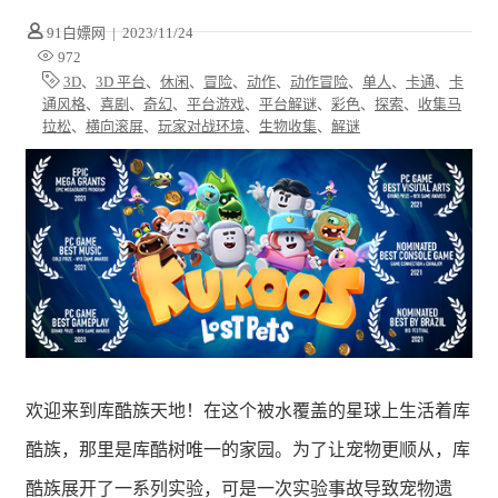
91白嫖网
|
2023/11/24
972
3D
、
3D 平台
、
休闲
、
冒险
、
动作
、
动作冒险
、
单人
、
卡通
、
卡
通风格
、
喜剧
、
奇幻
、
平台游戏
、
平台解谜
、
彩色
、
探索
、
收集马
拉松
、
横向滚屏
、
玩家对战环境
、
生物收集
、
解谜
欢迎来到库酷族天地！在这个被水覆盖的星球上生活着库
酷族，那里是库酷树唯一的家园。为了让宠物更顺从，库
酷族展开了一系列实验，可是一次实验事故导致宠物遗