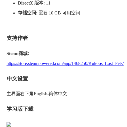
DirectX 版本:
11
面和每个角色都有独特配音，让人沉浸式感受剧情发展。
存储空间:
需要 10 GB 可用空间
• 乐趣不停歇。通过在每个世界收集足够的硬币来解锁额
外的关卡，并与不同的宠物重玩冒险，以发现新的秘密！
支持作者
Steam商城：
https://store.steampowered.com/app/1468250/Kukoos_Lost_Pets/
中文设置
主界面右下角English-简体中文
学习版下载