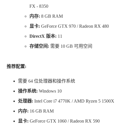
FX - 8350
内存:
8 GB RAM
主要特点
显卡:
GeForce GTX 970 / Radeon RX 480
• 协同合作是游戏的核心！ 扮演十二个不同的库酷族角
DirectX 版本:
11
色，与五个独特的宠物组队，利用它们独特的能力来解决
存储空间:
需要 10 GB 可用空间
谜题并击败敌人。
• 邀请好友一起旅行！多达4人的多人合作模式，使快乐翻
推荐配置:
倍！
需要 64 位处理器和操作系统
• 丰富多彩的探索场景。发掘广阔、多彩的世界，每个世
操作系统:
Windows 10
界都有专属的生物群落、隐藏秘密、危险的居民和场景奇
处理器:
Intel Core i7 4770K / AMD Ryzen 5 1500X
观。
内存:
16 GB RAM
• 充满魅力的游戏角色。当玩家穿越库酷族世界时，会遇
显卡:
GeForce GTX 1060 / Radeon RX 590
到一群迷人的、令人难忘的角色，游戏拥有精美的电影画